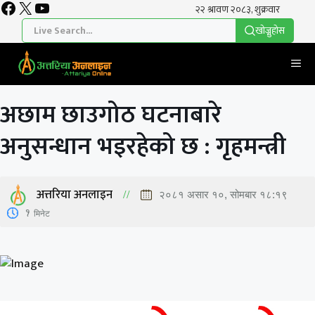
Facebook
X
YouTube
Skip
to
खाेज्नुहाेस
content
Me
अछाम छाउगोठ घटनाबारे
अनुसन्धान भइरहेको छ : गृहमन्त्री
अत्तरिया अनलाइन
२०८१ असार १०, सोमबार १८:१९
1
मिनेट