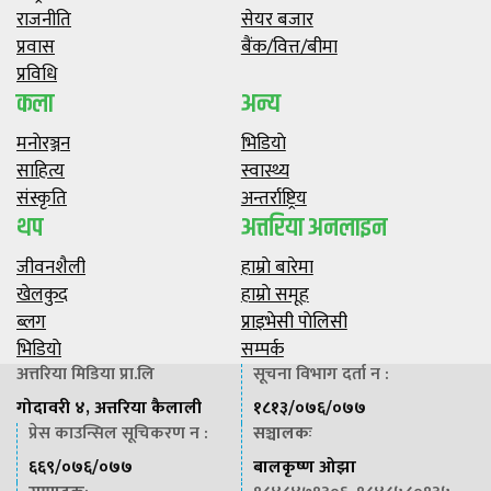
राजनीति
सेयर बजार
प्रवास
बैंक/वित्त/बीमा
प्रविधि
कला
अन्य
मनाेरञ्जन
भिडियाे
साहित्य
स्वास्थ्य
संस्कृति
अन्तर्राष्ट्रिय
थप
अत्तरिया अनलाइन
जीवनशैली
हाम्राे बारेमा
खेलकुद
हाम्राे समूह
ब्लग
प्राइभेसी पाेलिसी
भिडियाे
सम्पर्क
अत्तरिया मिडिया प्रा.लि
सूचना विभाग दर्ता न :
गोदावरी ४, अत्तरिया कैलाली
१८१३/०७६/०७७
प्रेस काउन्सिल सूचिकरण न :
सञ्चालकः
६६९/०७६/०७७
बालकृष्ण ओझा