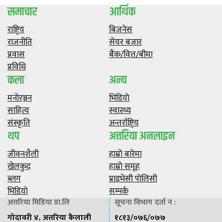
समाचार
आर्थिक
राष्ट्रिय
बिजनेस
राजनीति
सेयर बजार
प्रवास
बैंक/वित्त/बीमा
प्रविधि
कला
अन्य
मनाेरञ्जन
भिडियाे
साहित्य
स्वास्थ्य
संस्कृति
अन्तर्राष्ट्रिय
थप
अत्तरिया अनलाइन
जीवनशैली
हाम्राे बारेमा
खेलकुद
हाम्राे समूह
ब्लग
प्राइभेसी पाेलिसी
भिडियाे
सम्पर्क
अत्तरिया मिडिया प्रा.लि
सूचना विभाग दर्ता न :
गोदावरी ४, अत्तरिया कैलाली
१८१३/०७६/०७७