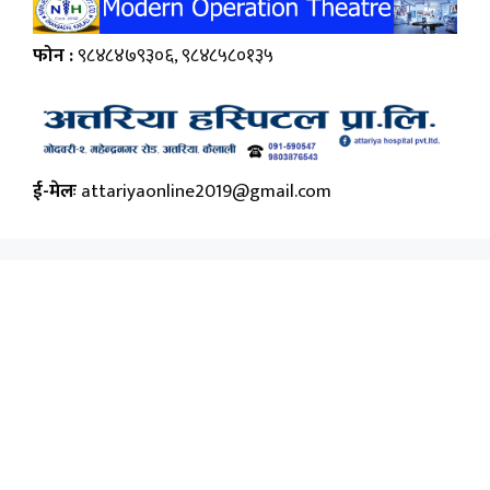
फोन :
९८४८४७९३०६, ९८४८५८०१३५
ई-मेलः
attariyaonline2019@gmail.com