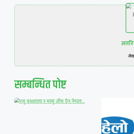
अत्त
ले
सम्बन्धित पाेष्ट