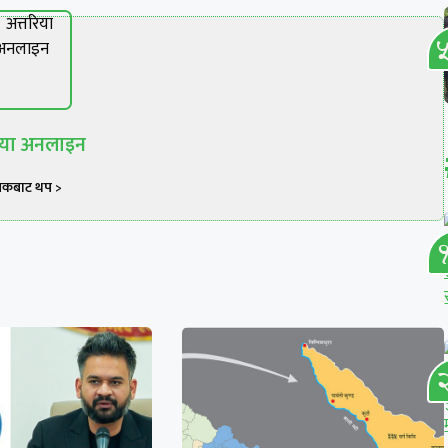
रिया अनलाइन
खकबाट थप >