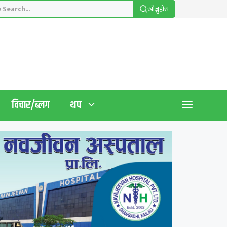
खाेज्नुहाेस
विचार/ब्लग
थप