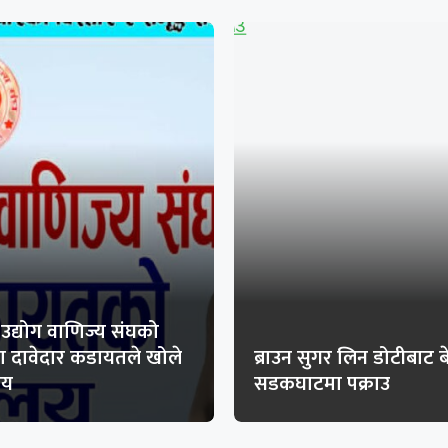
 उद्योग वाणिज्य संघको
का दावेदार कडायतले खोले
ब्राउन सुगर लिन डोटीबाट ब
लय
सडकघाटमा पक्राउ