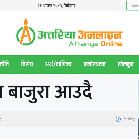
नीति
बिशेष
अर्थ/वाणिज्य
मनाेरञ्जन
खेलकुद
आज बाजुरा आउदै
1
मिनेट
९