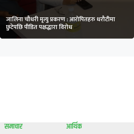
जालिना चौधरी मृत्यु प्रकरण : आरोपितहरु धरौटीमा
छुटेपछि पीडित पक्षद्धारा विरोध
समाचार
आर्थिक