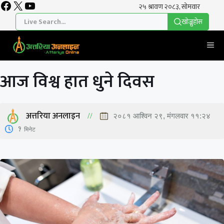
Facebook
X
YouTube
Skip
to
खाेज्नुहाेस
content
Me
आज विश्व हात धुने दिवस
अत्तरिया अनलाइन
२०८१ आश्विन २९, मंगलवार ११:२४
1
मिनेट