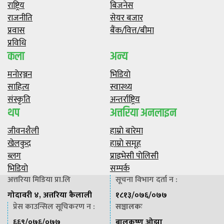
राष्ट्रिय
बिजनेस
राजनीति
सेयर बजार
प्रवास
बैंक/वित्त/बीमा
प्रविधि
कला
अन्य
मनाेरञ्जन
भिडियाे
साहित्य
स्वास्थ्य
संस्कृति
अन्तर्राष्ट्रिय
थप
अत्तरिया अनलाइन
जीवनशैली
हाम्राे बारेमा
खेलकुद
हाम्राे समूह
ब्लग
प्राइभेसी पाेलिसी
भिडियाे
सम्पर्क
अत्तरिया मिडिया प्रा.लि
सूचना विभाग दर्ता न :
गोदावरी ४, अत्तरिया कैलाली
१८१३/०७६/०७७
प्रेस काउन्सिल सूचिकरण न :
सञ्चालकः
६६९/०७६/०७७
बालकृष्ण ओझा