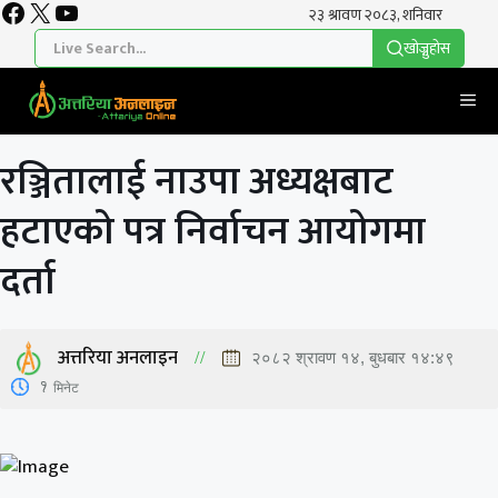
Facebook
X
YouTube
Skip
to
खाेज्नुहाेस
content
Me
रञ्जितालाई नाउपा अध्यक्षबाट
हटाएको पत्र निर्वाचन आयोगमा
दर्ता
अत्तरिया अनलाइन
२०८२ श्रावण १४, बुधबार १४:४९
1
मिनेट