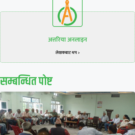
अत्तरिया अनलाइन
लेखकबाट थप >
सम्बन्धित पाेष्ट