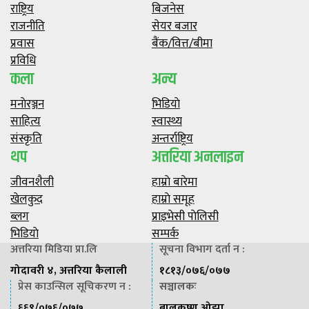
राष्ट्रिय
बिजनेस
राजनीति
सेयर बजार
प्रवास
बैंक/वित्त/बीमा
प्रविधि
कला
अन्य
मनाेरञ्जन
भिडियाे
साहित्य
स्वास्थ्य
संस्कृति
अन्तर्राष्ट्रिय
थप
अत्तरिया अनलाइन
जीवनशैली
हाम्राे बारेमा
खेलकुद
हाम्राे समूह
ब्लग
प्राइभेसी पाेलिसी
भिडियाे
सम्पर्क
अत्तरिया मिडिया प्रा.लि
सूचना विभाग दर्ता न :
गोदावरी ४, अत्तरिया कैलाली
१८१३/०७६/०७७
प्रेस काउन्सिल सूचिकरण न :
सञ्चालकः
६६९/०७६/०७७
बालकृष्ण ओझा