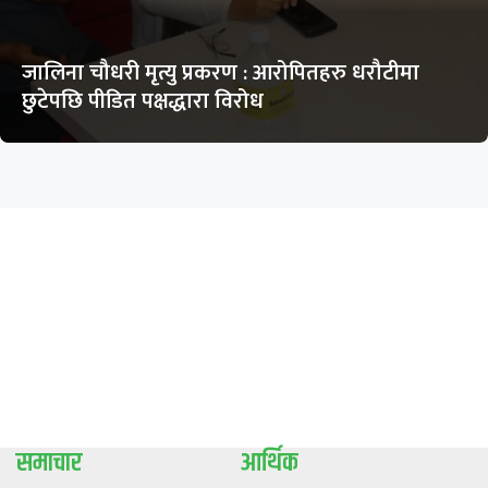
जालिना चौधरी मृत्यु प्रकरण : आरोपितहरु धरौटीमा
छुटेपछि पीडित पक्षद्धारा विरोध
समाचार
आर्थिक