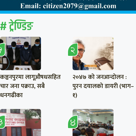
# ट्रेण्डिङ
कञ्चनपुरमा लागूऔषधसहित
२०४७ को जनआन्दोलन :
चार जना पक्राउ, सबै
पुरन दयालको डायरी (भाग–
धनगढीका
१)