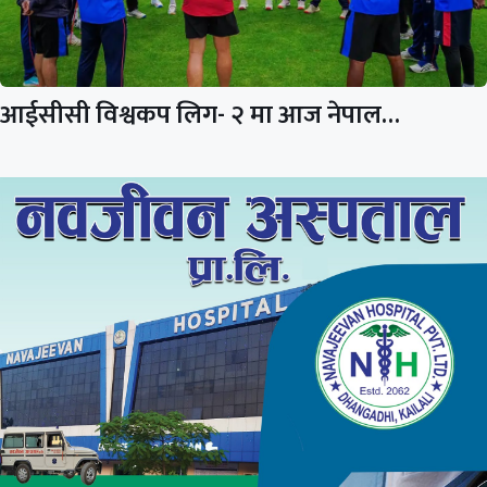
आईसीसी विश्वकप लिग- २ मा आज नेपाल…