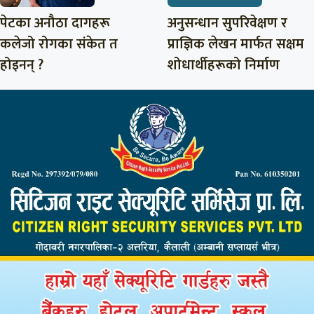
पेटका अनौठा दागहरू
अनुसन्धान सुपरिवेक्षण र
कलेजो रोगका संकेत त
प्राज्ञिक लेखन मार्फत सक्षम
होइनन् ?
शोधार्थीहरूको निर्माण