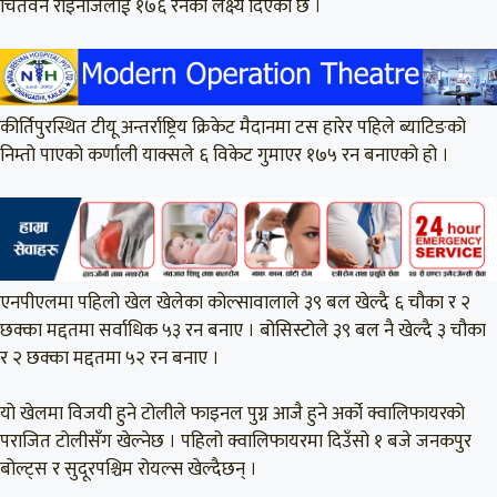
चितवन राइनोजलाई १७६ रनको लक्ष्य दिएको छ ।
कीर्तिपुरस्थित टीयू अन्तर्राष्ट्रिय क्रिकेट मैदानमा टस हारेर पहिले ब्याटिङको
निम्तो पाएको कर्णाली याक्सले ६ विकेट गुमाएर १७५ रन बनाएको हो ।
एनपीएलमा पहिलो खेल खेलेका कोल्सावालाले ३९ बल खेल्दै ६ चौका र २
छक्का मद्दतमा सर्वाधिक ५३ रन बनाए । बोसिस्टोले ३९ बल नै खेल्दै ३ चौका
र २ छक्का मद्दतमा ५२ रन बनाए ।
यो खेलमा विजयी हुने टोलीले फाइनल पुग्न आजै हुने अर्को क्वालिफायरको
पराजित टोलीसँग खेल्नेछ । पहिलो क्वालिफायरमा दिउँसो १ बजे जनकपुर
बोल्ट्स र सुदूरपश्चिम रोयल्स खेल्दैछन् ।