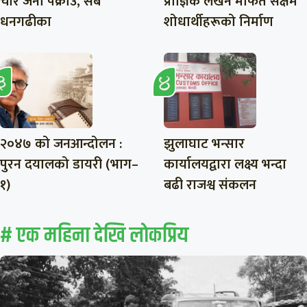
चार जना पक्राउ, सबै
प्राज्ञिक लेखन मार्फत सक्षम
धनगढीका
शोधार्थीहरूको निर्माण
२०४७ को जनआन्दोलन :
झुलाघाट भन्सार
पुरन दयालको डायरी (भाग–
कार्यालयद्वारा लक्ष्य भन्दा
१)
बढी राजश्व संकलन
# एक महिना देखि लाेकप्रिय