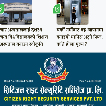
चार अस्पताललाई दशरथ
चर्को गर्मीबाट बच्न जापानमा
चन्द विश्वविद्यालयको शिक्षण
बनाइयो मानिस अट्ने फ्रिज,
अस्पताल बनाउन स्वीकृति
कति होला मूल्य ?