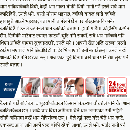
धान पाकिसकेको थियो, केही धान पाक्न बाँकी थियो, पानी पर्ने डरले सबै धान
काटिदिएँ’, उनले भने, ‘यस्तो मौसम भइराछ, कहिले बादल लाग्ने कहिले
हावाहुरी आउने भइराछ, यता पानी त परेको छैन तर परिहाल्छ कि भनेर
काटिदिएँ ।’ उनले कम्पेनले धान काटेको बताए । ‘हाम्रो गाउँमा कोहीसँग कम्पेन
छैन, छिमेकी गाउँबाट ल्याएर काट्यौँ, चुटि पनि सक्यौँ, सबै धान पाकेको पनि
थिएन अहिले घाममा सुकाइराछौँ’, उनले भने । आफ्नो खेत अलि खल्ला जस्तो
ठाउँमा भएकाले पनि छिटोछिटो काटेर भित्र्याएको उनी बताउँछन् । उनले बर्खे
धानको बिउ पनि छरेका छन् । अब एक÷दुई दिनमा बर्खे धान पनि रोप्न सुरु गर्ने
उनले बताए ।
कैलारी गाउँपालिका–७ भुइयाँफाँटाका किसान फिरुराम चौधरीले पनि चैते धान
काटिसकेका छन् । साढे चार बिघा जमिनमा चैते धान लगाएका उनी अहिले
सोही जमिनमा बर्खे धान रोपिरहेका छन् । ‘मैले दुई पल्ट गरेर चैते धान काटे,
एकपल्ट आधा अनि अर्को पल्ट बाँकी रहेको आधा’, उनले भने, ‘भर्खर पानी पर्न