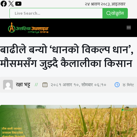
Facebook
X
YouTube
Skip
to
खाेज्नुहाेस
content
Me
बाढीले बन्यो ‘धानको विकल्प धान’,
मौसमसँग जुझ्दै कैलालीका किसान
रक्षा भट्ट
4
मिनेट
२०८१ असार १०, सोमबार ०६:१०