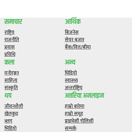
समाचार
आर्थिक
राष्ट्रिय
बिजनेस
राजनीति
सेयर बजार
प्रवास
बैंक/वित्त/बीमा
प्रविधि
कला
अन्य
मनाेरञ्जन
भिडियाे
साहित्य
स्वास्थ्य
संस्कृति
अन्तर्राष्ट्रिय
थप
अत्तरिया अनलाइन
जीवनशैली
हाम्राे बारेमा
खेलकुद
हाम्राे समूह
ब्लग
प्राइभेसी पाेलिसी
भिडियाे
सम्पर्क