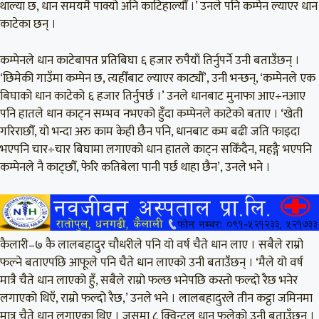
थाल्या छ, धान समयमै पाक्यो अनि काटिहाल्यौँ ।’ उनले पनि कम्पेन ल्याएर धान
काटेका छन् ।
कम्पेनले धान काटेबापत प्रतिबिघा ६ हजार रुपैयाँ तिर्नुपर्ने उनी बताउँछन् ।
‘छिमेकी गाउँमा कम्पेन छ, त्यहीँबाट ल्याएर काट्यौँ’, उनी भन्छन्, ‘कम्पेनले एक
बिघाको धान काटेको ६ हजार तिर्नुपर्छ ।’ उनले धानबाट मुनाफा आए÷नआए
पनि हातले धान काट्न सम्भव नभएको हुँदा कम्पेनले काटेको बताए । ‘खेती
गरिराछौँ, यो भन्दा अरु काम केही छैन पनि, धानबाट कम बढी जति फाइदा
भएपनि चार÷चार बिघामा लगाएको धान हातले काट्न सकिँदैन, महङ्गै भएपनि
कम्पेनले नै काट्छौँ, फेरि कतिबेला पानी पर्छ थाहा छैन’, उनले भने ।
कैलारी–७ कै लालबहादुर चौधरीले पनि यो वर्ष चैते धान लाए । सबैले राम्रो
फल्ने बताएपछि आफूले पनि चैते धान लाएको उनी बताउँछन् । ‘मैले यो वर्ष
मात्रै चैते धान लाएको हुँ, सबैले राम्रो फल्छ भनेपछि कस्तो फल्दो रैछ भनेर
लगाएको थिएँ, राम्रो फल्दो रैछ,’ उनले भने । लालबहादुरले तीन कट्ठा जमिनमा
मात्र चैते धान लगाएका थिए । जसमा ८ क्विन्टल धान फलेको उनी बताउँछन् ।