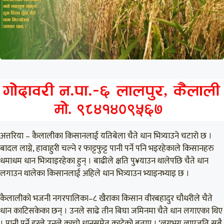
अत्तरिया – कैलालीका किसानलाई यतिबेला चैते धान भित्र्याउने चटारो छ ।
बादल लाग्ने, हावाहुरी चल्ने र फाट्टफुट्ट पानी पर्ने पनि भइरहेकाले किसानहरु
धमाधम धान भित्र्याइरहेका हुन् । बाढीले क्षति पु¥याउन थालेपछि चैते धान
लगाउन थालेका किसानलाई अहिले धान भित्र्याउन भ्याइनभ्याइ छ ।
कैलालीको भजनी नगरपालिका–८ खैराका किसान वीरबहादुर चौधरीले चैते
धान काटिसकेका छन् । उनले साढे तीन बिघा जमिनमा चैते धान लगाएका थिए
। पानी पर्ने डरले उनले काचो धानसमेत काटेको बताए । ‘लगभग लाएजति सबै