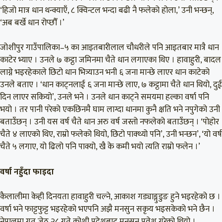
‘हिजो मात्र धान थन्क्याएँ, ८ क्विन्टल भन्दा बढी नै फलेको होला,’ उनी भन्छन्,
‘अब बर्खे धान रोप्छौँ ।’
जोशीपुर गाउँपालिका–५ का आइतबारीलाल चौधरीले पनि आइतबार मात्रै धान
काटेर भ्याए । उनले ७ कट्ठा जमिनमा चैते धान लगाएका थिए । हावाहुरी, बादल
लाग्ने भइरहेकाले छिटो धान भित्र्याउन भनी ६ जना मान्छे लाएर धान काटेको
उनले बताए । ‘धान काट्नलाई ६ जना मान्छे लाए, ७ कट्ठामा चैते धान थियो, दुई
दिन लाएर सकियो’, उनले भने । उनले धान काट्ने समयमा हल्का वर्षा पनि
भयो । तर पानी परेको एकछिनमै घाम लाग्दा धानमा कुनै क्षति भने नपुगेको उनी
बताउँछन् । उनी यस वर्ष चैते धान अरु वर्ष जस्तो नफलेको बताउँछन् । ‘पोहोर
चैते ४ लाएको थिए, राम्रो फलेको थियो, छिटो पाक्थ्यो पनि’, उनी भन्छन’, ‘यो वर्ष
चैते ५ लगाए, यो ढिलो पनि पाक्यो, खै के कमी भयो त्यति राम्रो फलेन ।’
वर्षा नहुँदा फाइदा
कैलालीमा केही दिनयता हावाहुरी चल्ने, आकाश गड्याङ्गुडुङ हुने भइरहेको छ ।
वर्षा भने फाट्टफुट्ट भइरहेको भएपनि अझै मनसुन सकृय भइसकेको भने छैन ।
नेपालमा गत जेठ २८ गते कोशी प्रदेशबाट मनसुन प्रवेश गरेको थियो ।