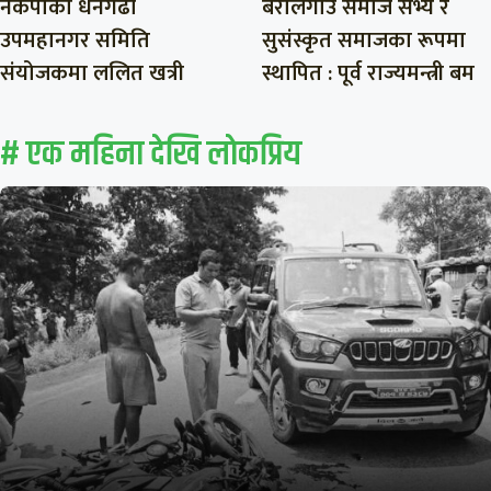
नेकपाको धनगढी
बरालगाउँ समाज सभ्य र
उपमहानगर समिति
सुसंस्कृत समाजका रूपमा
संयोजकमा ललित खत्री
स्थापित : पूर्व राज्यमन्त्री बम
# एक महिना देखि लाेकप्रिय