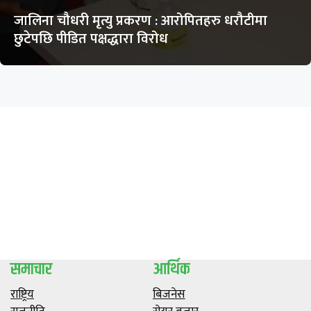
जालिना चौधरी मृत्यु प्रकरण : आरोपितहरु धरौटीमा
छुटेपछि पीडित पक्षद्धारा विरोध
समाचार
आर्थिक
राष्ट्रिय
बिजनेस