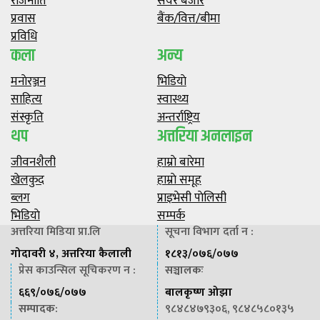
राजनीति
सेयर बजार
प्रवास
बैंक/वित्त/बीमा
प्रविधि
कला
अन्य
मनाेरञ्जन
भिडियाे
साहित्य
स्वास्थ्य
संस्कृति
अन्तर्राष्ट्रिय
थप
अत्तरिया अनलाइन
जीवनशैली
हाम्राे बारेमा
खेलकुद
हाम्राे समूह
ब्लग
प्राइभेसी पाेलिसी
भिडियाे
सम्पर्क
अत्तरिया मिडिया प्रा.लि
सूचना विभाग दर्ता न :
गोदावरी ४, अत्तरिया कैलाली
१८१३/०७६/०७७
प्रेस काउन्सिल सूचिकरण न :
सञ्चालकः
६६९/०७६/०७७
बालकृष्ण ओझा
सम्पादक
:
९८४८४७९३०६, ९८४८५८०१३५