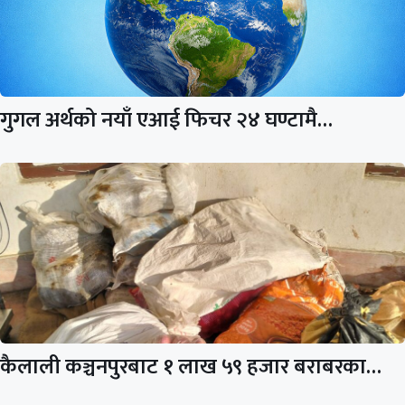
गुगल अर्थको नयाँ एआई फिचर २४ घण्टामै…
कैलाली कञ्चनपुरबाट १ लाख ५९ हजार बराबरका…