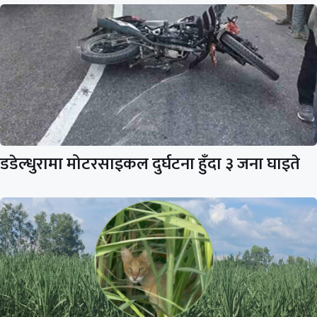
डडेल्धुरामा मोटरसाइकल दुर्घटना हुँदा ३ जना घाइते