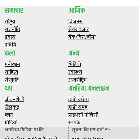
समाचार
आर्थिक
राष्ट्रिय
बिजनेस
राजनीति
सेयर बजार
प्रवास
बैंक/वित्त/बीमा
प्रविधि
कला
अन्य
मनाेरञ्जन
भिडियाे
साहित्य
स्वास्थ्य
संस्कृति
अन्तर्राष्ट्रिय
थप
अत्तरिया अनलाइन
जीवनशैली
हाम्राे बारेमा
खेलकुद
हाम्राे समूह
ब्लग
प्राइभेसी पाेलिसी
भिडियाे
सम्पर्क
अत्तरिया मिडिया प्रा.लि
सूचना विभाग दर्ता न :