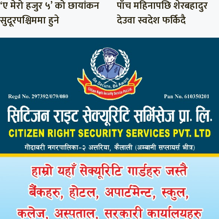
‘ए मेरो हजुर ५’ को छायांकन
पाँच महिनापछि शेरबहादुर
सुदूरपश्चिममा हुने
देउवा स्वदेश फर्किदै