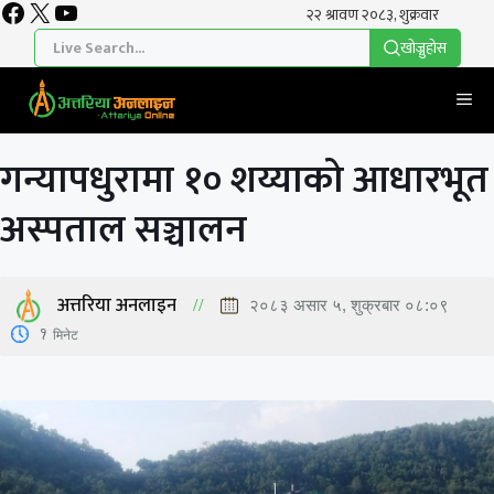
Facebook
X
YouTube
Skip
to
खाेज्नुहाेस
content
Me
गन्यापधुरामा १० शय्याको आधारभूत
अस्पताल सञ्चालन
अत्तरिया अनलाइन
२०८३ असार ५, शुक्रबार ०८:०९
1
मिनेट