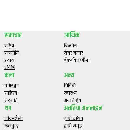
समाचार
आर्थिक
राष्ट्रिय
बिजनेस
राजनीति
सेयर बजार
प्रवास
बैंक/वित्त/बीमा
प्रविधि
कला
अन्य
मनाेरञ्जन
भिडियाे
साहित्य
स्वास्थ्य
संस्कृति
अन्तर्राष्ट्रिय
थप
अत्तरिया अनलाइन
जीवनशैली
हाम्राे बारेमा
खेलकुद
हाम्राे समूह