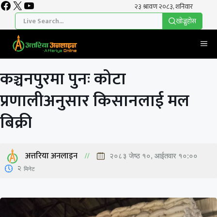
Facebook
X
YouTube
Skip
to
खाेज्नुहाेस
content
Me
कञ्चनपुरमा पुनः कोटा
प्रणालीअनुसार किसानलाई मल
बिक्री
अत्तरिया अनलाइन
२०८३ जेष्ठ १०, आईतवार १०:००
2
मिनेट