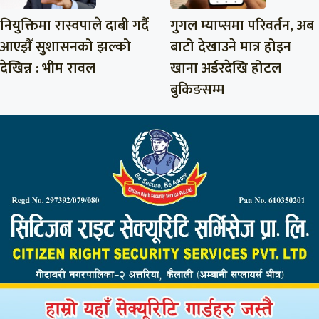
नियुक्तिमा रास्वपाले दाबी गर्दै
गुगल म्याप्समा परिवर्तन, अब
आएझैँ सुशासनको झल्को
बाटो देखाउने मात्र होइन
देखिन्न : भीम रावल
खाना अर्डरदेखि होटल
बुकिङसम्म