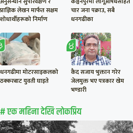
अनुसन्धान सुपरिवेक्षण र
कञ्चनपुरमा लागूऔषधसहित
प्राज्ञिक लेखन मार्फत सक्षम
चार जना पक्राउ, सबै
शोधार्थीहरूको निर्माण
धनगढीका
धनगढीमा मोटरसाइकलको
कैद सजाय भुक्तान गरेर
ठक्करबाट युवती घाइते
जेलमुक्त भए पत्रकार खेम
भण्डारी
# एक महिना देखि लाेकप्रिय