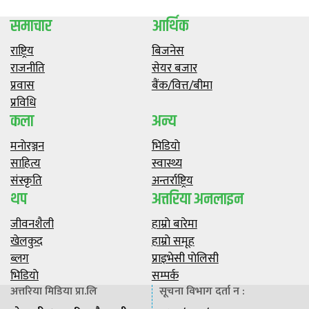
समाचार
आर्थिक
राष्ट्रिय
बिजनेस
राजनीति
सेयर बजार
प्रवास
बैंक/वित्त/बीमा
प्रविधि
कला
अन्य
मनाेरञ्जन
भिडियाे
साहित्य
स्वास्थ्य
संस्कृति
अन्तर्राष्ट्रिय
थप
अत्तरिया अनलाइन
जीवनशैली
हाम्राे बारेमा
खेलकुद
हाम्राे समूह
ब्लग
प्राइभेसी पाेलिसी
भिडियाे
सम्पर्क
अत्तरिया मिडिया प्रा.लि
सूचना विभाग दर्ता न :