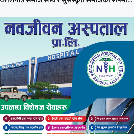
बरालगाउँ समाज सभ्य र सुसंस्कृत समाजका रूपमा…