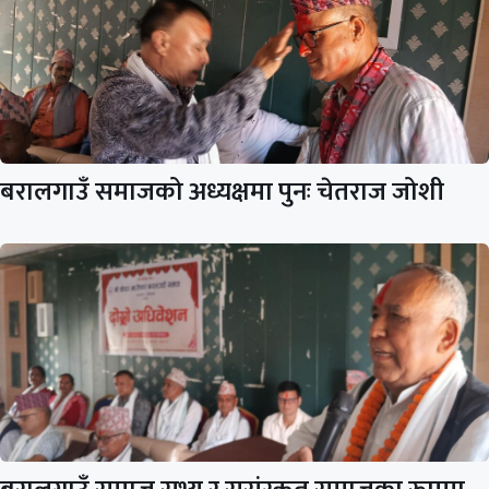
बरालगाउँ समाजको अध्यक्षमा पुनः चेतराज जोशी