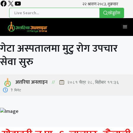
Facebook
X
YouTube
Skip
to
खाेज्नुहाेस
content
Me
गेटा अस्पतालमा मुटु रोग उपचार
सेवा सुरु
अत्तरिया अनलाइन
२०८१ चैत्र २८, बिहीबार ११:३६
1
मिनेट