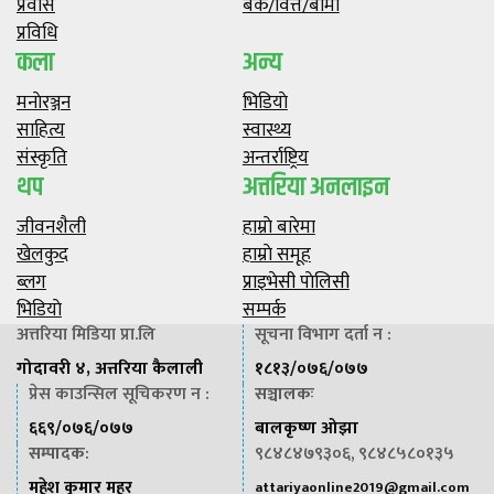
प्रवास
बैंक/वित्त/बीमा
प्रविधि
कला
अन्य
मनाेरञ्जन
भिडियाे
साहित्य
स्वास्थ्य
संस्कृति
अन्तर्राष्ट्रिय
थप
अत्तरिया अनलाइन
जीवनशैली
हाम्राे बारेमा
खेलकुद
हाम्राे समूह
ब्लग
प्राइभेसी पाेलिसी
भिडियाे
सम्पर्क
अत्तरिया मिडिया प्रा.लि
सूचना विभाग दर्ता न :
गोदावरी ४, अत्तरिया कैलाली
१८१३/०७६/०७७
प्रेस काउन्सिल सूचिकरण न :
सञ्चालकः
६६९/०७६/०७७
बालकृष्ण ओझा
सम्पादक
:
९८४८४७९३०६, ९८४८५८०१३५
महेश कुमार महर
attariyaonline2019@gmail.com