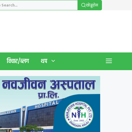
खाेज्नुहाेस
विचार/ब्लग
थप