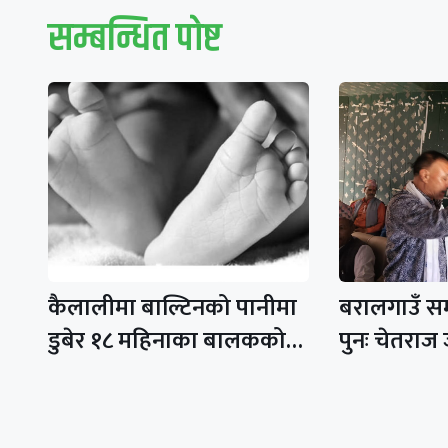
सम्बन्धित पाेष्ट
कैलालीमा बाल्टिनको पानीमा
बरालगाउँ स
डुबेर १८ महिनाका बालकको…
पुनः चेतराज