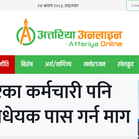
नीति
बिशेष
अर्थ/वाणिज्य
मनाेरञ्जन
खेलकुद
रका कर्मचारी पनि
िधेयक पास गर्न माग