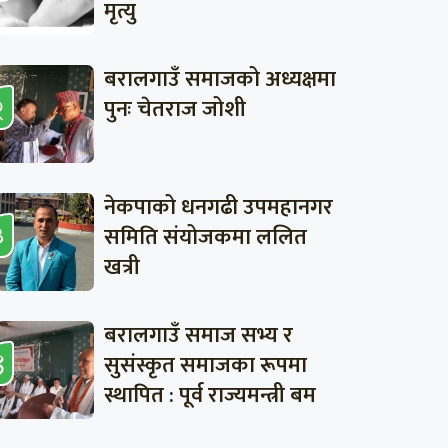
मृत्यु
बरालगाउँ समाजको अध्यक्षमा
पुनः चेतराज जोशी
नेकपाको धनगढी उपमहानगर
समिति संयोजकमा ललित
खत्री
बरालगाउँ समाज सभ्य र
सुसंस्कृत समाजका रूपमा
स्थापित : पूर्व राज्यमन्त्री बम