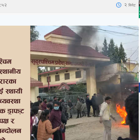
2
मिनेट
६:५२