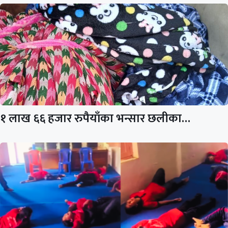
१ लाख ६६ हजार रुपैयाँका भन्सार छलीका…