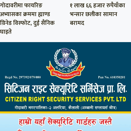
गोदावरीमा फायरिङ
१ लाख ६६ हजार रुपैयाँका
अभ्यासका क्रममा ह्याण्ड
भन्सार छलीका सामान
ग्रिनेड विस्फोट, दुई सैनिक
बरामद
घाइते