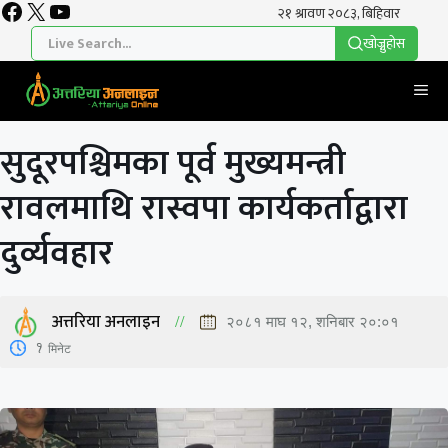
Facebook
X
YouTube
Skip
to
खाेज्नुहाेस
content
Me
सुदूरपश्चिमका पूर्व मुख्यमन्त्री
रावलमाथि रास्वपा कार्यकर्ताद्वारा
दुर्व्यवहार
अत्तरिया अनलाइन
२०८१ माघ १२, शनिबार २०:०१
1
मिनेट