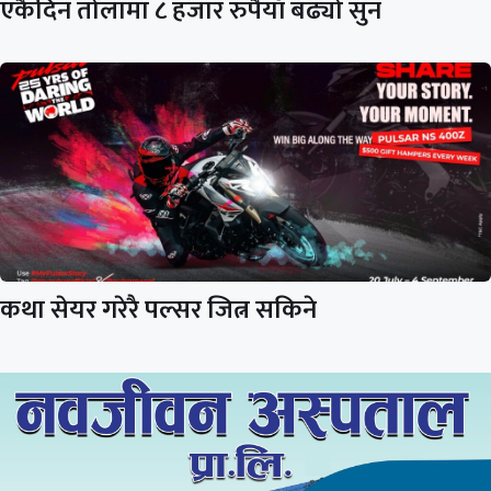
एकैदिन तोलामा ८ हजार रुपैयाँ बढ्यो सुन
कथा सेयर गरेरै पल्सर जित्न सकिने