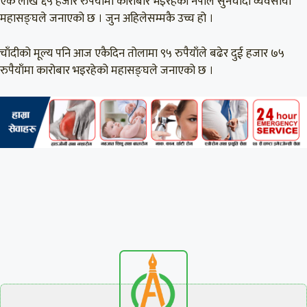
एक लाख ६५ हजार रुपैयाँमा कारोबार भइरहेको नेपाल सुनचाँदी व्यवसायी
महासङ्घले जनाएको छ । जुन अहिलेसम्मकै उच्च हो ।
चाँदीको मूल्य पनि आज एकैदिन तोलामा ९५ रुपैयाँले बढेर दुई हजार ७५
रुपैयाँमा कारोबार भइरहेको महासङ्घले जनाएको छ ।