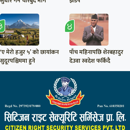
सुधार गर्न चारबुँदे माग
झडप
‘ए मेरो हजुर ५’ को छायांकन
पाँच महिनापछि शेरबहादुर
सुदूरपश्चिममा हुने
देउवा स्वदेश फर्किदै