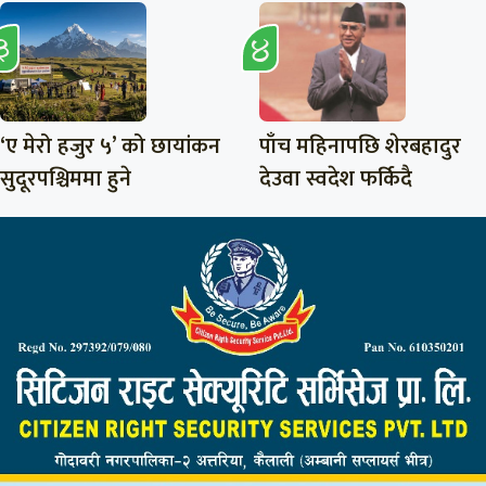
‘ए मेरो हजुर ५’ को छायांकन
पाँच महिनापछि शेरबहादुर
सुदूरपश्चिममा हुने
देउवा स्वदेश फर्किदै