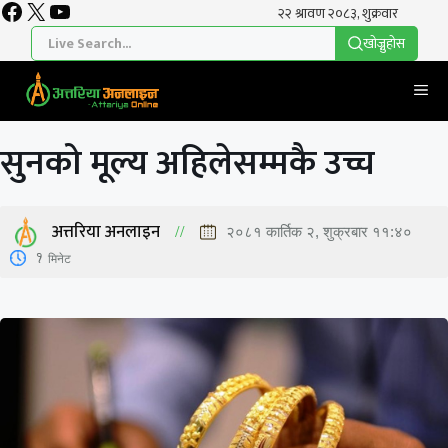
Facebook
X
YouTube
Skip
to
खाेज्नुहाेस
content
Me
सुनको मूल्य अहिलेसम्मकै उच्च
अत्तरिया अनलाइन
२०८१ कार्तिक २, शुक्रबार ११:४०
1
मिनेट