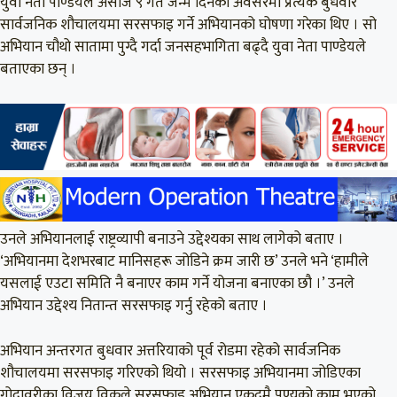
युवा नेता पाण्डेयले असोज ९ गते जन्म दिनको अवसरमा प्रत्येक बुधवार
सार्वजनिक शौचालयमा सरसफाइ गर्ने अभियानको घोषणा गरेका थिए । सो
अभियान चौथो सातामा पुग्दै गर्दा जनसहभागिता बढ्दै युवा नेता पाण्डेयले
बताएका छन् ।
उनले अभियानलाई राष्ट्रव्यापी बनाउने उद्देश्यका साथ लागेको बताए ।
‘अभियानमा देशभरबाट मानिसहरू जोडिने क्रम जारी छ’ उनले भने ‘हामीले
यसलाई एउटा समिति नै बनाएर काम गर्ने योजना बनाएका छौ ।’ उनले
अभियान उद्देश्य नितान्त सरसफाइ गर्नु रहेको बताए ।
अभियान अन्तरगत बुधवार अत्तरियाको पूर्व रोडमा रहेको सार्वजनिक
शौचालयमा सरसफाइ गरिएको थियो । सरसफाइ अभियानमा जोडिएका
गोदावरीका विजय विकले सरसफाइ अभियान एकदमै पुण्यको काम भएको