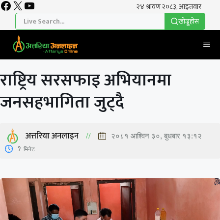
Facebook
X
YouTube
Skip
to
खाेज्नुहाेस
content
Me
राष्ट्रिय सरसफाइ अभियानमा
जनसहभागिता जुट्दै
अत्तरिया अनलाइन
२०८१ आश्विन ३०, बुधबार १३:१२
1
मिनेट