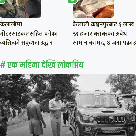
कैलालीमा
कैलाली कञ्चनपुरबाट १ लाख
मोटरसाइकलसहित बगेका
५९ हजार बराबरका अवैध
व्यक्तिको सकुशल उद्धार
सामान बरामद, ४ जना पक्राउ
# एक महिना देखि लाेकप्रिय