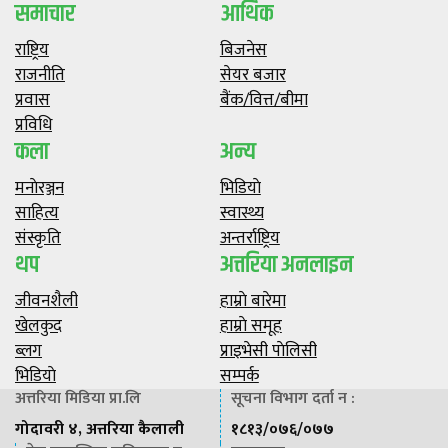
समाचार
आर्थिक
राष्ट्रिय
बिजनेस
राजनीति
सेयर बजार
प्रवास
बैंक/वित्त/बीमा
प्रविधि
कला
अन्य
मनाेरञ्जन
भिडियाे
साहित्य
स्वास्थ्य
संस्कृति
अन्तर्राष्ट्रिय
थप
अत्तरिया अनलाइन
जीवनशैली
हाम्राे बारेमा
खेलकुद
हाम्राे समूह
ब्लग
प्राइभेसी पाेलिसी
भिडियाे
सम्पर्क
अत्तरिया मिडिया प्रा.लि
सूचना विभाग दर्ता न :
गोदावरी ४, अत्तरिया कैलाली
१८१३/०७६/०७७