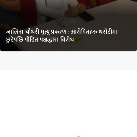
जालिना चौधरी मृत्यु प्रकरण : आरोपितहरु धरौटीमा
छुटेपछि पीडित पक्षद्धारा विरोध