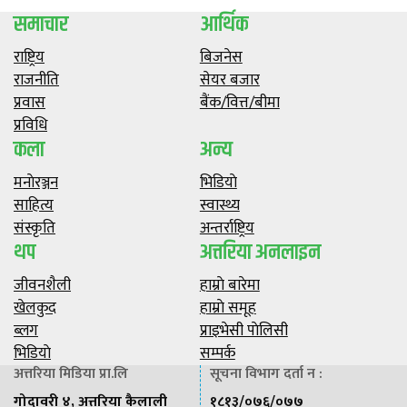
समाचार
आर्थिक
राष्ट्रिय
बिजनेस
राजनीति
सेयर बजार
प्रवास
बैंक/वित्त/बीमा
प्रविधि
कला
अन्य
मनाेरञ्जन
भिडियाे
साहित्य
स्वास्थ्य
संस्कृति
अन्तर्राष्ट्रिय
थप
अत्तरिया अनलाइन
जीवनशैली
हाम्राे बारेमा
खेलकुद
हाम्राे समूह
ब्लग
प्राइभेसी पाेलिसी
भिडियाे
सम्पर्क
अत्तरिया मिडिया प्रा.लि
सूचना विभाग दर्ता न :
गोदावरी ४, अत्तरिया कैलाली
१८१३/०७६/०७७