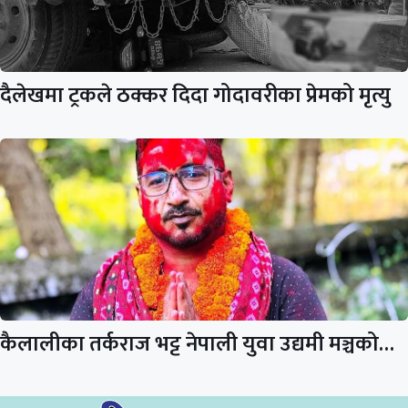
दैलेखमा ट्रकले ठक्कर दिदा गोदावरीका प्रेमको मृत्यु
कैलालीका तर्कराज भट्ट नेपाली युवा उद्यमी मञ्चको…