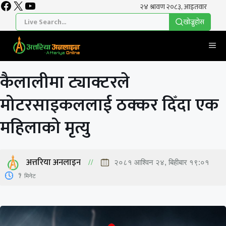
Facebook
X
YouTube
Skip
to
खाेज्नुहाेस
content
Me
कैलालीमा ट्याक्टरले
मोटरसाइकललाई ठक्कर दिँदा एक
महिलाको मृत्यु
अत्तरिया अनलाइन
२०८१ आश्विन २४, बिहीबार १९:०१
1
मिनेट