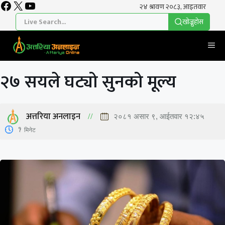
Facebook
X
YouTube
Skip
to
खाेज्नुहाेस
content
Me
२७ सयले घट्यो सुनको मूल्य
अत्तरिया अनलाइन
२०८१ असार ९, आईतवार १२:४५
1
मिनेट