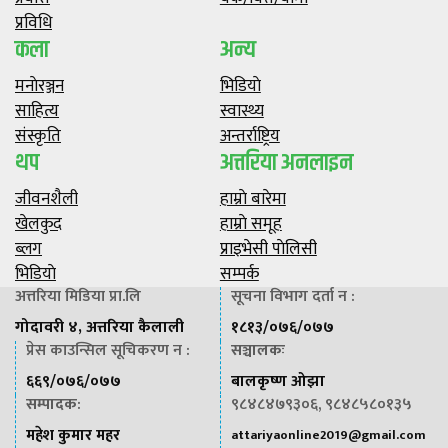
प्रविधि
कला
अन्य
मनाेरञ्जन
भिडियाे
साहित्य
स्वास्थ्य
संस्कृति
अन्तर्राष्ट्रिय
थप
अत्तरिया अनलाइन
जीवनशैली
हाम्राे बारेमा
खेलकुद
हाम्राे समूह
ब्लग
प्राइभेसी पाेलिसी
भिडियाे
सम्पर्क
अत्तरिया मिडिया प्रा.लि
सूचना विभाग दर्ता न :
गोदावरी ४, अत्तरिया कैलाली
१८१३/०७६/०७७
प्रेस काउन्सिल सूचिकरण न :
सञ्चालकः
६६९/०७६/०७७
बालकृष्ण ओझा
सम्पादक
:
९८४८४७९३०६, ९८४८५८०१३५
महेश कुमार महर
attariyaonline2019@gmail.com