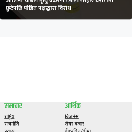
जालिना चौधरी मृत्यु प्रकरण : आरोपितहरु धरौटीमा
छुटेपछि पीडित पक्षद्धारा विरोध
समाचार
आर्थिक
राष्ट्रिय
बिजनेस
राजनीति
सेयर बजार
प्रवास
बैंक/वित्त/बीमा