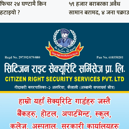
फिचर २४ घण्टामै किन
५९ हजार बराबरका अवैध
हटाइयो ?
सामान बरामद, ४ जना पक्राउ