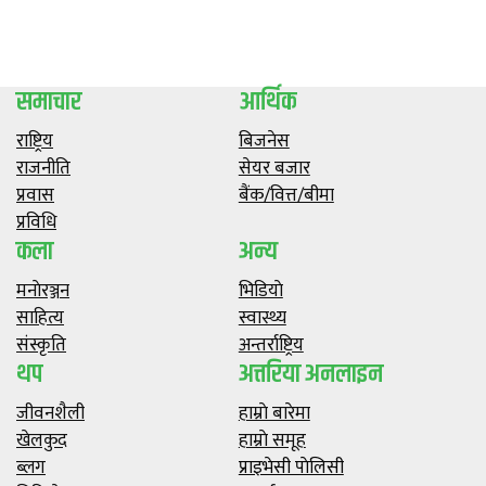
समाचार
आर्थिक
राष्ट्रिय
बिजनेस
राजनीति
सेयर बजार
प्रवास
बैंक/वित्त/बीमा
प्रविधि
कला
अन्य
मनाेरञ्जन
भिडियाे
साहित्य
स्वास्थ्य
संस्कृति
अन्तर्राष्ट्रिय
थप
अत्तरिया अनलाइन
जीवनशैली
हाम्राे बारेमा
खेलकुद
हाम्राे समूह
ब्लग
प्राइभेसी पाेलिसी