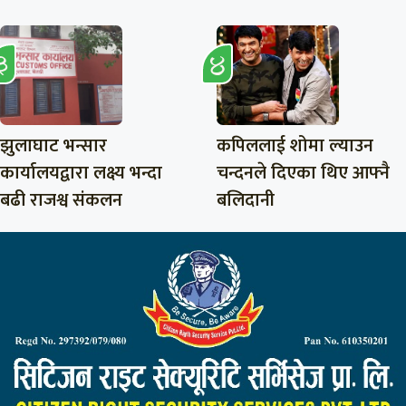
झुलाघाट भन्सार
कपिललाई शोमा ल्याउन
कार्यालयद्वारा लक्ष्य भन्दा
चन्दनले दिएका थिए आफ्नै
बढी राजश्व संकलन
बलिदानी