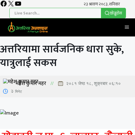
Facebook
X
YouTube
Skip
to
खाेज्नुहाेस
content
Me
अत्तरियामा सार्वजनिक धारा सुके,
यात्रुलाई सकस
महेश कुमार महर
२०८१ जेष्ठ १८, शुक्रबार ०६:१०
3
मिनेट