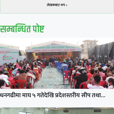
लेखकबाट थप >
सम्बन्धित पाेष्ट
धनगढीमा माघ ५ गतेदेखि प्रदेशस्तरीय सीप तथा…