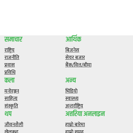
समाचार
आर्थिक
राष्ट्रिय
बिजनेस
राजनीति
सेयर बजार
प्रवास
बैंक/वित्त/बीमा
प्रविधि
कला
अन्य
मनाेरञ्जन
भिडियाे
साहित्य
स्वास्थ्य
संस्कृति
अन्तर्राष्ट्रिय
थप
अत्तरिया अनलाइन
जीवनशैली
हाम्राे बारेमा
खेलकुद
हाम्राे समूह