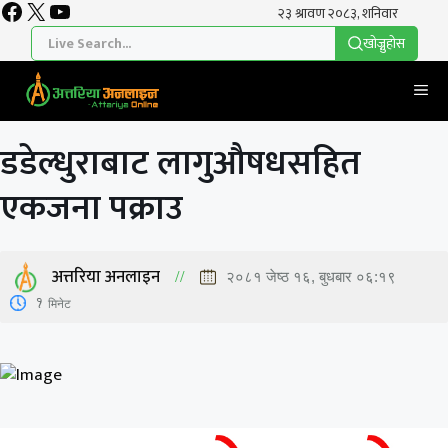
Facebook
X
YouTube
Skip
to
खाेज्नुहाेस
content
Me
डडेल्धुराबाट लागुऔषधसहित
एकजना पक्राउ
अत्तरिया अनलाइन
२०८१ जेष्ठ १६, बुधबार ०६:१९
1
मिनेट