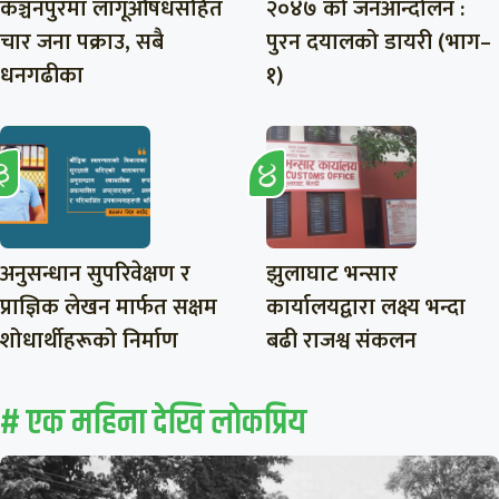
कञ्चनपुरमा लागूऔषधसहित
२०४७ को जनआन्दोलन :
चार जना पक्राउ, सबै
पुरन दयालको डायरी (भाग–
धनगढीका
१)
अनुसन्धान सुपरिवेक्षण र
झुलाघाट भन्सार
प्राज्ञिक लेखन मार्फत सक्षम
कार्यालयद्वारा लक्ष्य भन्दा
शोधार्थीहरूको निर्माण
बढी राजश्व संकलन
# एक महिना देखि लाेकप्रिय