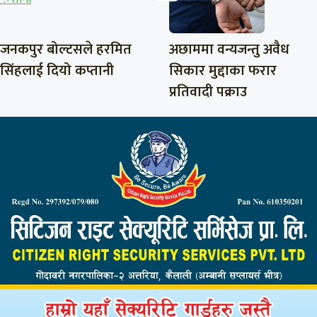
जनकपुर बोल्टसले हरमित
अछाममा वन्यजन्तु अवैध
सिंहलाई दियो कप्तानी
सिकार मुद्दाका फरार
प्रतिवादी पक्राउ