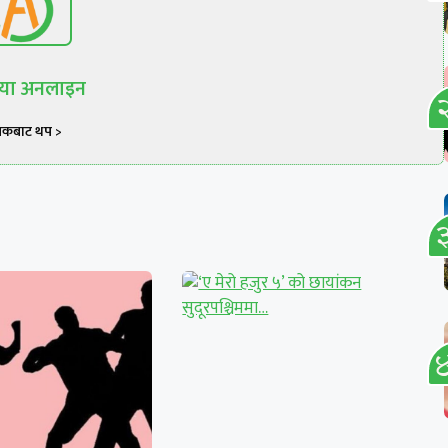
रिया अनलाइन
खकबाट थप >