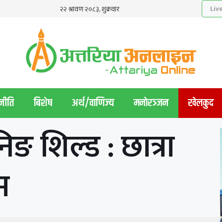
नीति
बिशेष
अर्थ/वाणिज्य
मनाेरञ्जन
खेलकुद
निङ शिल्ड : छात्रा
म