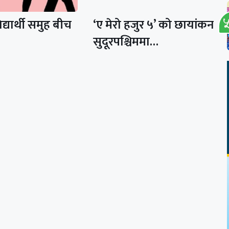
्यार्थी समुह बीच
‘ए मेरो हजुर ५’ को छायांकन
सुदूरपश्चिममा…