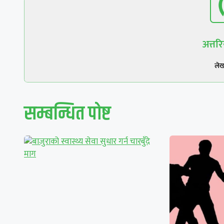
अत्त
ले
सम्बन्धित पाेष्ट