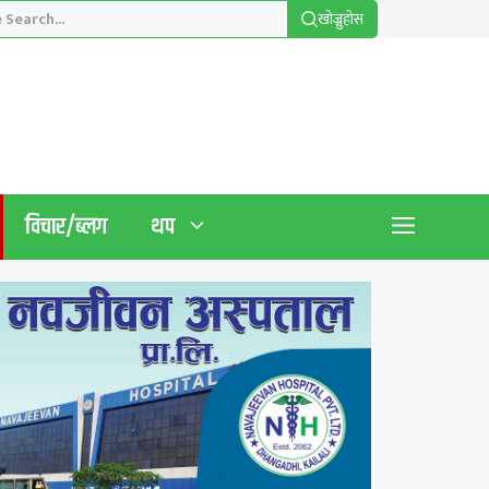
खाेज्नुहाेस
विचार/ब्लग
थप