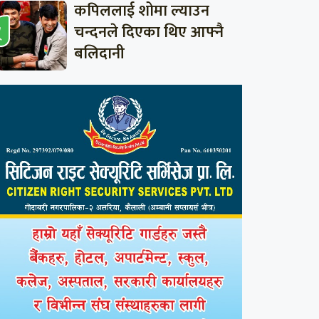
कपिललाई शोमा ल्याउन
चन्दनले दिएका थिए आफ्नै
बलिदानी