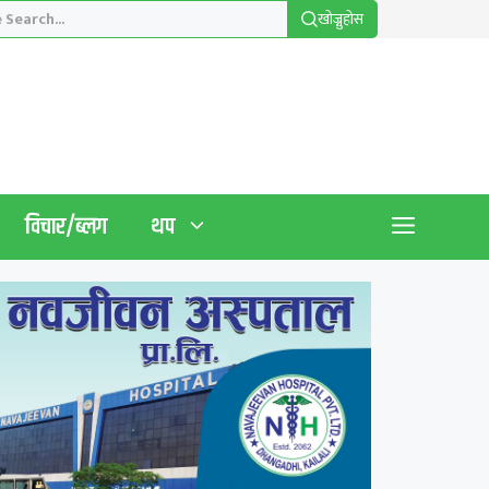
खाेज्नुहाेस
विचार/ब्लग
थप