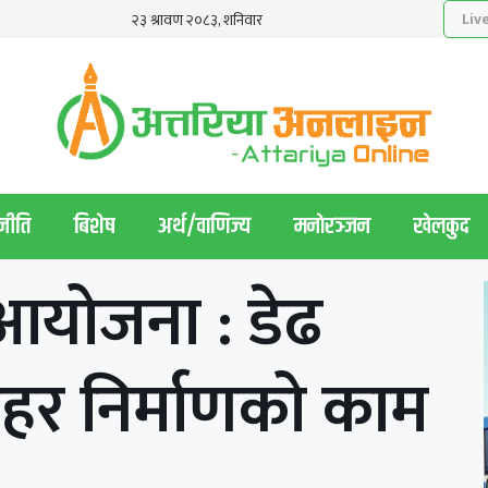
नीति
बिशेष
अर्थ/वाणिज्य
मनाेरञ्जन
खेलकुद
आयोजना : डेढ
र निर्माणको काम