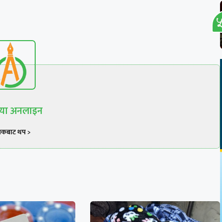
रिया अनलाइन
खकबाट थप >