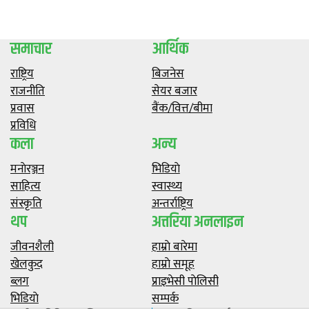
समाचार
आर्थिक
राष्ट्रिय
बिजनेस
राजनीति
सेयर बजार
प्रवास
बैंक/वित्त/बीमा
प्रविधि
कला
अन्य
मनाेरञ्जन
भिडियाे
साहित्य
स्वास्थ्य
संस्कृति
अन्तर्राष्ट्रिय
थप
अत्तरिया अनलाइन
जीवनशैली
हाम्राे बारेमा
खेलकुद
हाम्राे समूह
ब्लग
प्राइभेसी पाेलिसी
भिडियाे
सम्पर्क