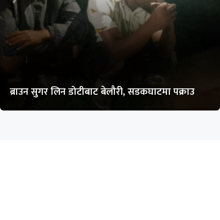
ब्राउन सुगर लिन डोटीबाट बेलौरी, सडकघाटमा पक्राउ