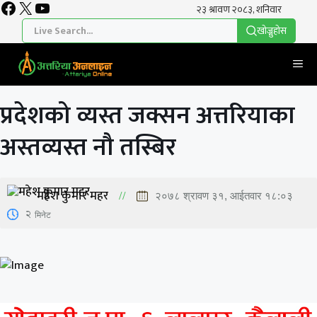
Facebook
X
YouTube
Skip
to
खाेज्नुहाेस
content
Me
प्रदेशको व्यस्त जक्सन अत्तरियाका
अस्तव्यस्त नौ तस्बिर
महेश कुमार महर
२०७८ श्रावण ३१, आईतवार १८:०३
2
मिनेट