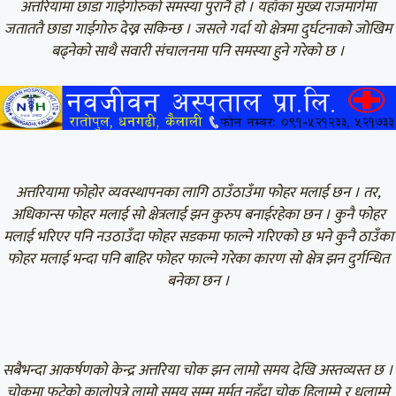
अत्तरियामा छाडा गाईगोरुको समस्या पुरानै हो । यहाँका मुख्य राजमार्गमा
जताततै छाडा गाईगोरु देख्न सकिन्छ । जसले गर्दा यो क्षेत्रमा दुर्घटनाको जोखिम
बढ्नेको साथै सवारी संचालनमा पनि समस्या हुने गरेको छ ।
अत्तरियामा फोहोर व्यवस्थापनका लागि ठाउँठाउँमा फोहर मलाई छन । तर,
अधिकान्स फोहर मलाई सो क्षेत्रलाई झन कुरुप बनाईरहेका छन । कुनै फोहर
मलाई भरिएर पनि नउठाउँदा फोहर सडकमा फाल्ने गरिएको छ भने कुनै ठाउँका
फोहर मलाई भन्दा पनि बाहिर फोहर फाल्ने गरेका कारण सो क्षेत्र झन दुर्गन्धित
बनेका छन ।
सबैभन्दा आकर्षणको केन्द्र अत्तरिया चोक झन लामो समय देखि अस्तव्यस्त छ ।
चोकमा फुटेको कालोपत्रे लामो समय सम्म मर्मत नहुँदा चोक हिलाम्मे र धुलाम्मे