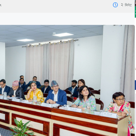
2
मिनेट
५