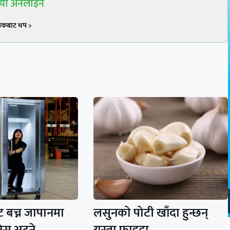
रिया अनलाइन
खकबाट थप >
ाट बच्न जापानमा
लसुनको पोटी खाँदा हुन्छन्