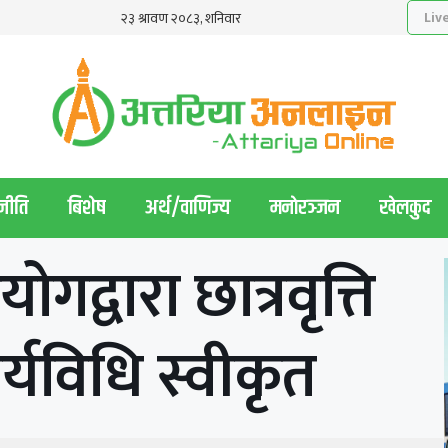
नीति
बिशेष
अर्थ/वाणिज्य
मनाेरञ्जन
खेलकुद
गद्वारा छात्रवृत्ति
र्यविधि स्वीकृत