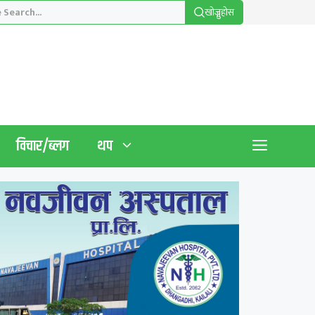
खाेज्नुहाेस
विचार/ब्लग
थप