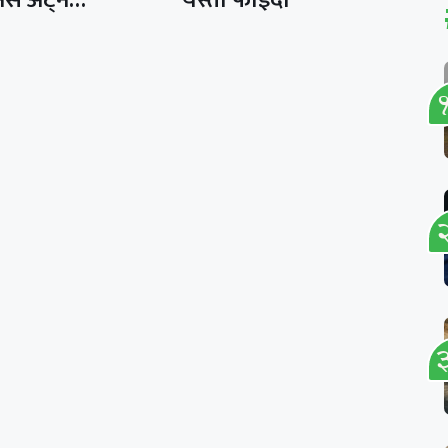
िस अट्ने…
यस्ता फाइदा