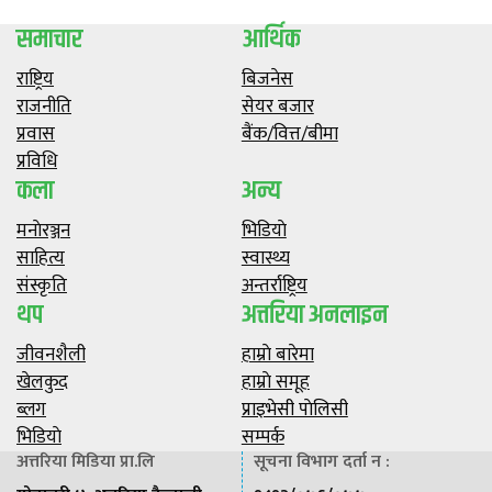
समाचार
आर्थिक
राष्ट्रिय
बिजनेस
राजनीति
सेयर बजार
प्रवास
बैंक/वित्त/बीमा
प्रविधि
कला
अन्य
मनाेरञ्जन
भिडियाे
साहित्य
स्वास्थ्य
संस्कृति
अन्तर्राष्ट्रिय
थप
अत्तरिया अनलाइन
जीवनशैली
हाम्राे बारेमा
खेलकुद
हाम्राे समूह
ब्लग
प्राइभेसी पाेलिसी
भिडियाे
सम्पर्क
अत्तरिया मिडिया प्रा.लि
सूचना विभाग दर्ता न :