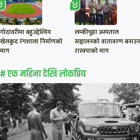
गोदावरीमा बहुउद्देश्यिय
लम्कीचुहा अस्पताल
खेलकुद रंगशाला निर्माणको
सञ्चालनको वातावरण बनाउन
माग
रास्वपाको माग
# एक महिना देखि लाेकप्रिय