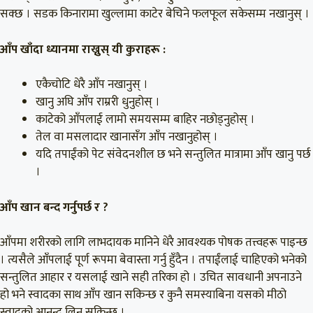
सक्छ । सडक किनारामा खुल्लामा काटेर बेचिने फलफूल सकेसम्म नखानुस् ।
आँप खाँदा ध्यानमा राख्नुस् यी कुराहरू :
एकैचोटि धेरै आँप नखानुस् ।
खानु अघि आँप राम्ररी धुनुहोस् ।
काटेको आँपलाई लामो समयसम्म बाहिर नछोड्नुहोस् ।
तेल वा मसलादार खानासँग आँप नखानुहोस् ।
यदि तपाईंको पेट संवेदनशील छ भने सन्तुलित मात्रामा आँप खानु पर्छ
।
आँप खान बन्द गर्नुपर्छ र ?
आँपमा शरीरको लागि लाभदायक मानिने धेरै आवश्यक पोषक तत्त्वहरू पाइन्छ
। त्यसैले आँपलाई पूर्ण रूपमा बेवास्ता गर्नु हुँदैन । तपाईंलाई चाहिएको भनेको
सन्तुलित आहार र यसलाई खाने सही तरिका हो । उचित सावधानी अपनाउने
हो भने स्वादका साथ आँप खान सकिन्छ र कुनै समस्याबिना यसको मीठो
स्वादको आनन्द लिन सकिन्छ ।