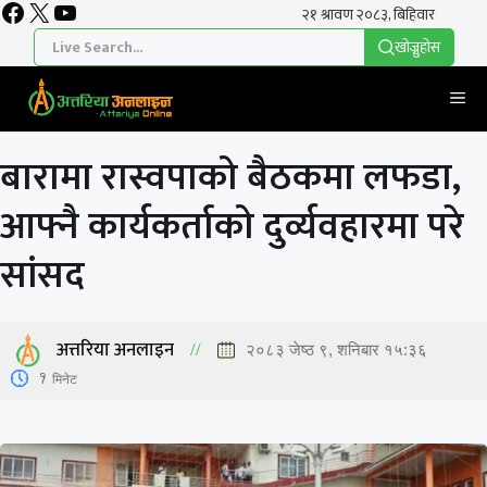
Facebook
X
YouTube
Skip
to
खाेज्नुहाेस
content
Me
बारामा रास्वपाको बैठकमा लफडा,
आफ्नै कार्यकर्ताको दुर्व्यवहारमा परे
सांसद
अत्तरिया अनलाइन
२०८३ जेष्ठ ९, शनिबार १५:३६
1
मिनेट