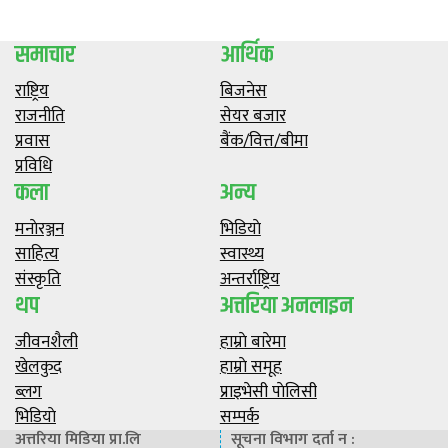
समाचार
आर्थिक
राष्ट्रिय
बिजनेस
राजनीति
सेयर बजार
प्रवास
बैंक/वित्त/बीमा
प्रविधि
कला
अन्य
मनाेरञ्जन
भिडियाे
साहित्य
स्वास्थ्य
संस्कृति
अन्तर्राष्ट्रिय
थप
अत्तरिया अनलाइन
जीवनशैली
हाम्राे बारेमा
खेलकुद
हाम्राे समूह
ब्लग
प्राइभेसी पाेलिसी
भिडियाे
सम्पर्क
अत्तरिया मिडिया प्रा.लि
सूचना विभाग दर्ता न :