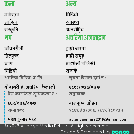
कला
अन्य
मनाेरञ्जन
भिडियाे
साहित्य
स्वास्थ्य
संस्कृति
अन्तर्राष्ट्रिय
थप
अत्तरिया अनलाइन
जीवनशैली
हाम्राे बारेमा
खेलकुद
हाम्राे समूह
ब्लग
प्राइभेसी पाेलिसी
भिडियाे
सम्पर्क
अत्तरिया मिडिया प्रा.लि
सूचना विभाग दर्ता न :
गोदावरी ४, अत्तरिया कैलाली
१८१३/०७६/०७७
प्रेस काउन्सिल सूचिकरण न :
सञ्चालकः
६६९/०७६/०७७
बालकृष्ण ओझा
सम्पादक
:
९८४८४७९३०६, ९८४८५८०१३५
महेश कुमार महर
attariyaonline2019@gmail.com
© 2025 Attarriya Media Pvt. Ltd. All rights reserved.
Design & Developed by: