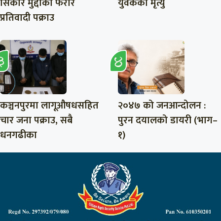
सिकार मुद्दाका फरार
युवकको मृत्यु
प्रतिवादी पक्राउ
कञ्चनपुरमा लागूऔषधसहित
२०४७ को जनआन्दोलन :
चार जना पक्राउ, सबै
पुरन दयालको डायरी (भाग–
धनगढीका
१)