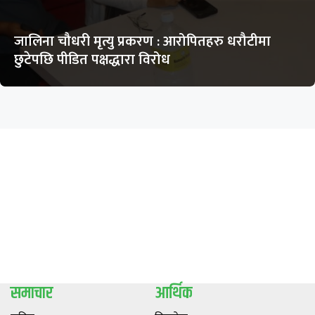
जालिना चौधरी मृत्यु प्रकरण : आरोपितहरु धरौटीमा
छुटेपछि पीडित पक्षद्धारा विरोध
समाचार
आर्थिक