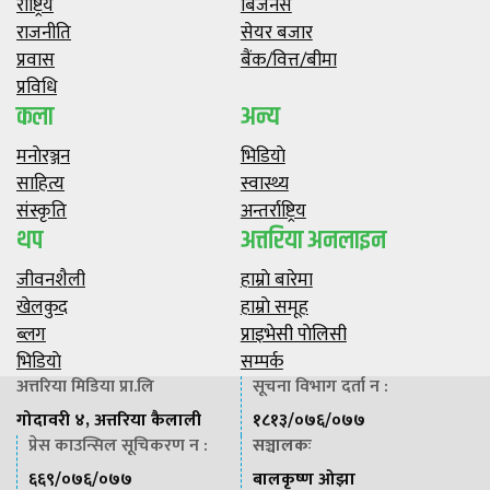
राष्ट्रिय
बिजनेस
राजनीति
सेयर बजार
प्रवास
बैंक/वित्त/बीमा
प्रविधि
कला
अन्य
मनाेरञ्जन
भिडियाे
साहित्य
स्वास्थ्य
संस्कृति
अन्तर्राष्ट्रिय
थप
अत्तरिया अनलाइन
जीवनशैली
हाम्राे बारेमा
खेलकुद
हाम्राे समूह
ब्लग
प्राइभेसी पाेलिसी
भिडियाे
सम्पर्क
अत्तरिया मिडिया प्रा.लि
सूचना विभाग दर्ता न :
गोदावरी ४, अत्तरिया कैलाली
१८१३/०७६/०७७
प्रेस काउन्सिल सूचिकरण न :
सञ्चालकः
६६९/०७६/०७७
बालकृष्ण ओझा