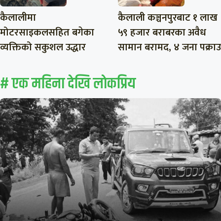
कैलालीमा
कैलाली कञ्चनपुरबाट १ लाख
मोटरसाइकलसहित बगेका
५९ हजार बराबरका अवैध
व्यक्तिको सकुशल उद्धार
सामान बरामद, ४ जना पक्राउ
# एक महिना देखि लाेकप्रिय