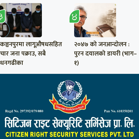
कञ्चनपुरमा लागूऔषधसहित
२०४७ को जनआन्दोलन :
चार जना पक्राउ, सबै
पुरन दयालको डायरी (भाग–
धनगढीका
१)