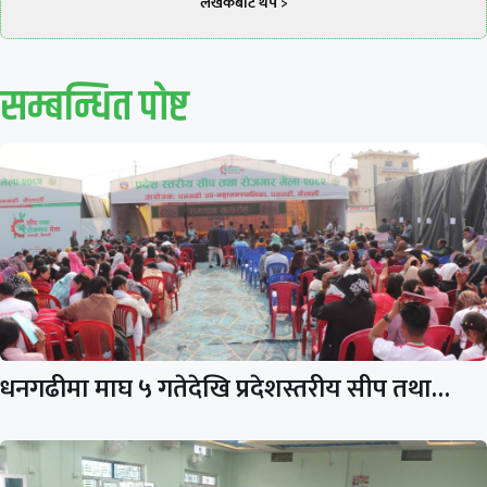
लेखकबाट थप >
सम्बन्धित पाेष्ट
धनगढीमा माघ ५ गतेदेखि प्रदेशस्तरीय सीप तथा…