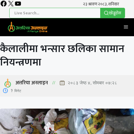
Facebook
X
YouTube
Skip
to
खाेज्नुहाेस
content
Me
कैलालीमा भन्सार छलिका सामान
नियन्त्रणमा
अत्तरिया अनलाइन
२०८३ जेष्ठ ४, सोमबार ०७:२८
1
मिनेट