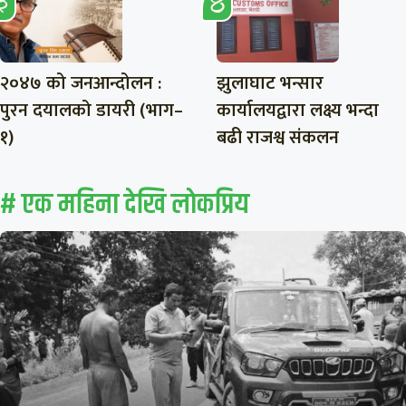
२०४७ को जनआन्दोलन :
झुलाघाट भन्सार
पुरन दयालको डायरी (भाग–
कार्यालयद्वारा लक्ष्य भन्दा
१)
बढी राजश्व संकलन
# एक महिना देखि लाेकप्रिय