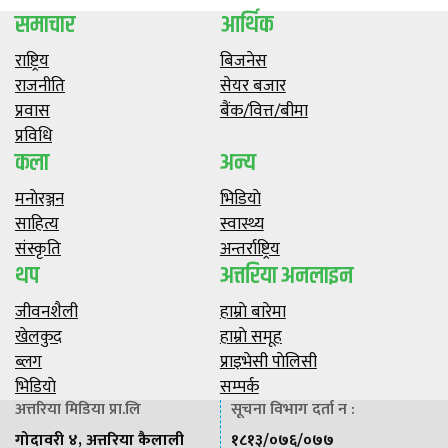
समाचार
आर्थिक
राष्ट्रिय
बिजनेस
राजनीति
सेयर बजार
प्रवास
बैंक/वित्त/बीमा
प्रविधि
कला
अन्य
मनाेरञ्जन
भिडियाे
साहित्य
स्वास्थ्य
संस्कृति
अन्तर्राष्ट्रिय
थप
अत्तरिया अनलाइन
जीवनशैली
हाम्राे बारेमा
खेलकुद
हाम्राे समूह
ब्लग
प्राइभेसी पाेलिसी
भिडियाे
सम्पर्क
अत्तरिया मिडिया प्रा.लि
सूचना विभाग दर्ता न :
गोदावरी ४, अत्तरिया कैलाली
१८१३/०७६/०७७