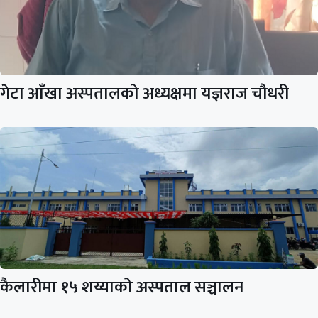
गेटा आँखा अस्पतालको अध्यक्षमा यज्ञराज चौधरी
कैलारीमा १५ शय्याको अस्पताल सञ्चालन