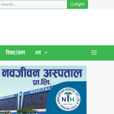
खाेज्नुहाेस
विचार/ब्लग
थप