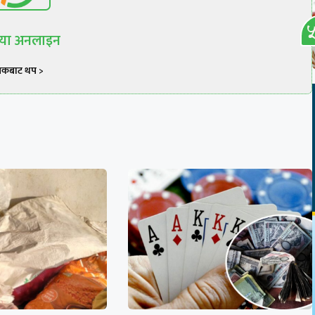
रिया अनलाइन
खकबाट थप >