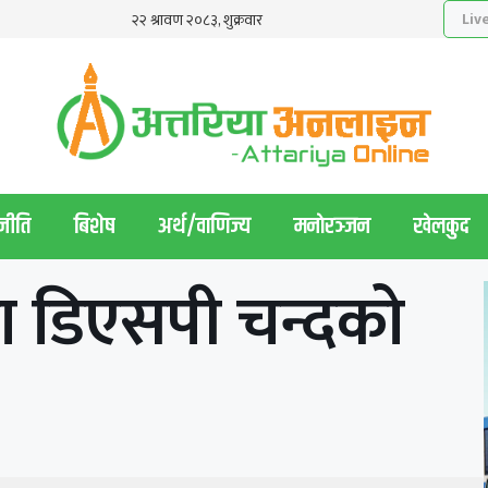
नीति
बिशेष
अर्थ/वाणिज्य
मनाेरञ्जन
खेलकुद
ा डिएसपी चन्दको