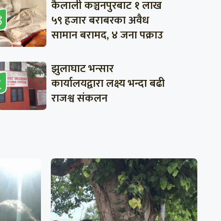
कैलाली कञ्चनपुरबाट १ लाख
५९ हजार बराबरका अवैध
सामान बरामद, ४ जना पक्राउ
झुलाघाट भन्सार
कार्यालयद्वारा लक्ष्य भन्दा बढी
राजश्व संकलन