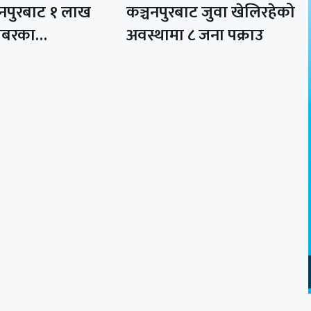
चनपुरबाट १ लाख
कञ्चनपुरबाट जुवा खेलिरहेको
राबरका…
अवस्थामा ८ जना पक्राउ