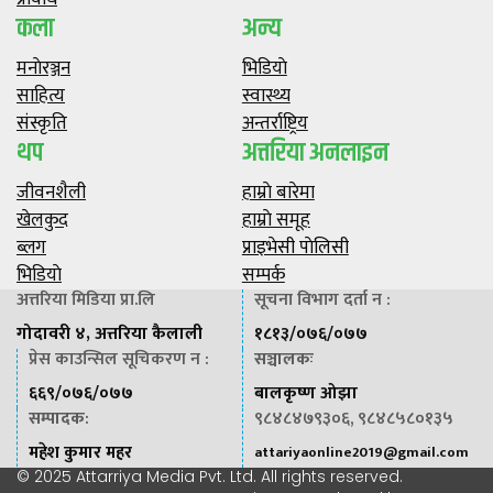
कला
अन्य
मनाेरञ्जन
भिडियाे
साहित्य
स्वास्थ्य
संस्कृति
अन्तर्राष्ट्रिय
थप
अत्तरिया अनलाइन
जीवनशैली
हाम्राे बारेमा
खेलकुद
हाम्राे समूह
ब्लग
प्राइभेसी पाेलिसी
भिडियाे
सम्पर्क
अत्तरिया मिडिया प्रा.लि
सूचना विभाग दर्ता न :
गोदावरी ४, अत्तरिया कैलाली
१८१३/०७६/०७७
प्रेस काउन्सिल सूचिकरण न :
सञ्चालकः
६६९/०७६/०७७
बालकृष्ण ओझा
सम्पादक
:
९८४८४७९३०६, ९८४८५८०१३५
महेश कुमार महर
attariyaonline2019@gmail.com
© 2025 Attarriya Media Pvt. Ltd. All rights reserved.