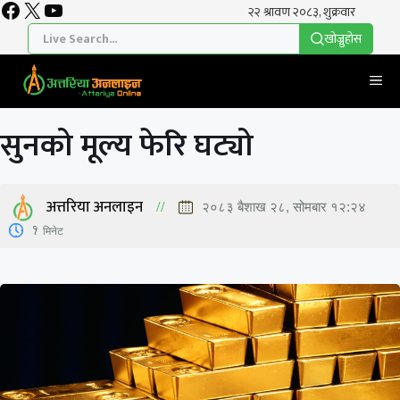
Facebook
X
YouTube
Skip
to
खाेज्नुहाेस
content
Me
सुनको मूल्य फेरि घट्यो
अत्तरिया अनलाइन
२०८३ बैशाख २८, सोमबार १२:२४
1
मिनेट