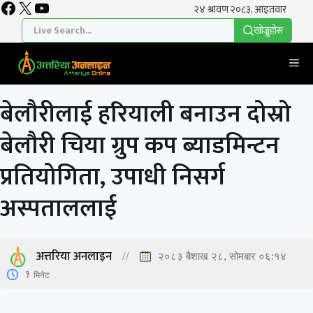
Facebook
X
YouTube
Skip
to
खाेज्नुहाेस
content
Me
बेलौरीलाई हरियाली बनाउन दोस्रो
बेलौरी चिया ग्रुप कप ब्याडमिन्टन
प्रतियोगिता, उपाधी निसर्ग
अस्पताललाई
अत्तरिया अनलाइन
२०८३ बैशाख २८, सोमबार ०६:१४
1
मिनेट