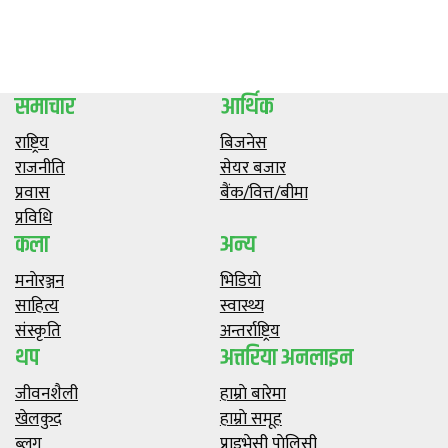
समाचार
आर्थिक
राष्ट्रिय
बिजनेस
राजनीति
सेयर बजार
प्रवास
बैंक/वित्त/बीमा
प्रविधि
कला
अन्य
मनाेरञ्जन
भिडियाे
साहित्य
स्वास्थ्य
संस्कृति
अन्तर्राष्ट्रिय
थप
अत्तरिया अनलाइन
जीवनशैली
हाम्राे बारेमा
खेलकुद
हाम्राे समूह
ब्लग
प्राइभेसी पाेलिसी