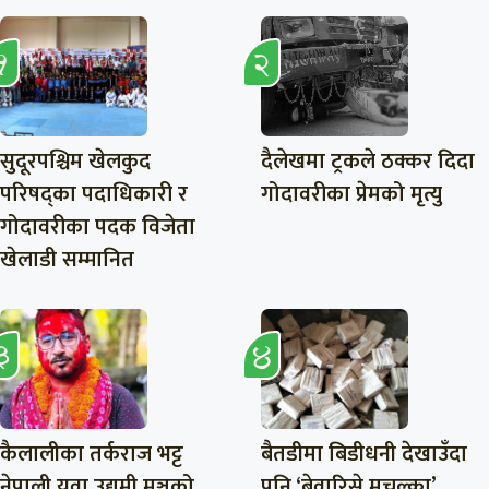
सुदूरपश्चिम खेलकुद
दैलेखमा ट्रकले ठक्कर दिदा
परिषद्का पदाधिकारी र
गोदावरीका प्रेमको मृत्यु
गोदावरीका पदक विजेता
खेलाडी सम्मानित
कैलालीका तर्कराज भट्ट
बैतडीमा बिडीधनी देखाउँदा
नेपाली युवा उद्यमी मञ्चको
पनि ‘बेवारिसे मुचुल्का’