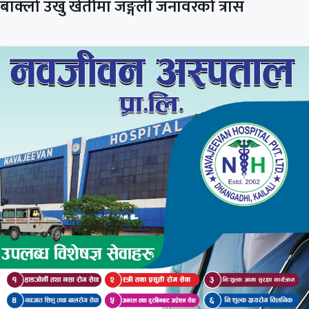
बाक्लो उखु खेतीमा जङ्गली जनावरको त्रास