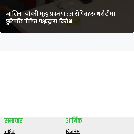
जालिना चौधरी मृत्यु प्रकरण : आरोपितहरु धरौटीमा
छुटेपछि पीडित पक्षद्धारा विरोध
समाचार
आर्थिक
राष्ट्रिय
बिजनेस