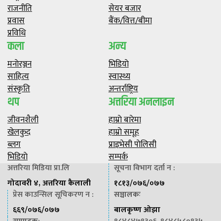
राजनीति
सेयर बजार
प्रवास
बैंक/वित्त/बीमा
प्रविधि
कला
अन्य
मनाेरञ्जन
भिडियाे
साहित्य
स्वास्थ्य
संस्कृति
अन्तर्राष्ट्रिय
थप
अत्तरिया अनलाइन
जीवनशैली
हाम्राे बारेमा
खेलकुद
हाम्राे समूह
ब्लग
प्राइभेसी पाेलिसी
भिडियाे
सम्पर्क
अत्तरिया मिडिया प्रा.लि
सूचना विभाग दर्ता न :
गोदावरी ४, अत्तरिया कैलाली
१८१३/०७६/०७७
प्रेस काउन्सिल सूचिकरण न :
सञ्चालकः
६६९/०७६/०७७
बालकृष्ण ओझा