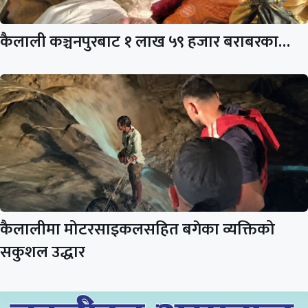
कैलाली कञ्चनपुरबाट १ लाख ५९ हजार बराबरका…
कैलालीमा मोटरसाइकलसहित बगेका व्यक्तिको
सकुशल उद्धार