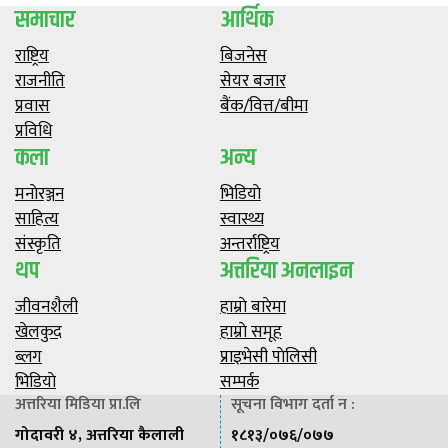
समाचार
आर्थिक
राष्ट्रिय
बिजनेस
राजनीति
सेयर बजार
प्रवास
बैंक/वित्त/बीमा
प्रविधि
कला
अन्य
मनाेरञ्जन
भिडियाे
साहित्य
स्वास्थ्य
संस्कृति
अन्तर्राष्ट्रिय
थप
अत्तरिया अनलाइन
जीवनशैली
हाम्राे बारेमा
खेलकुद
हाम्राे समूह
ब्लग
प्राइभेसी पाेलिसी
भिडियाे
सम्पर्क
अत्तरिया मिडिया प्रा.लि
सूचना विभाग दर्ता न :
गोदावरी ४, अत्तरिया कैलाली
१८१३/०७६/०७७