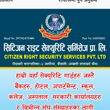
किसान
रोयल्समा पुनः अनुबन्ध