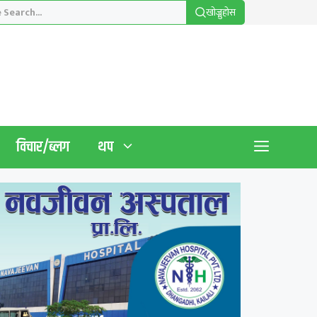
खाेज्नुहाेस
विचार/ब्लग
थप