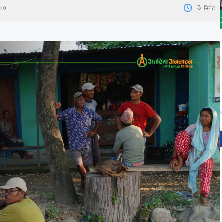
3
मिनेट
:००