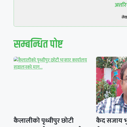
अत्त
ले
सम्बन्धित पाेष्ट
कैलालीको पृथ्वीपुर छोटी
कैद सजाय भु