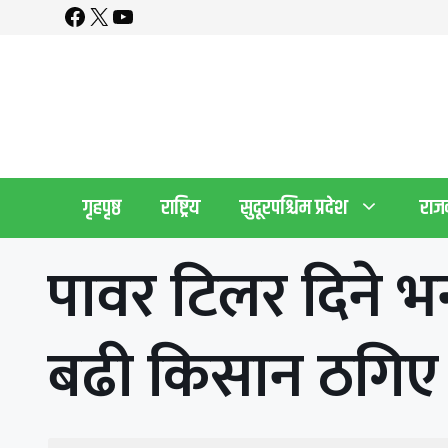
Facebook
X
YouTube
Skip
to
content
गृहपृष्ठ
राष्ट्रिय
सुदूरपश्चिम प्रदेश
राज
पावर टिलर दिने भन
बढी किसान ठगिए