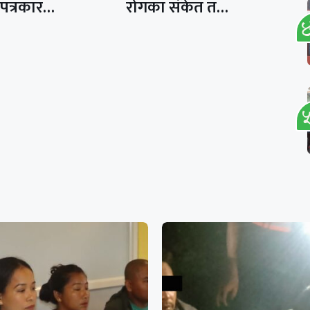
 पत्रकार…
रोगका संकेत त…