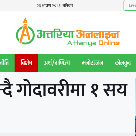
नीति
बिशेष
अर्थ/वाणिज्य
मनाेरञ्जन
खेलकुद
्दै गोदावरीमा १ सय