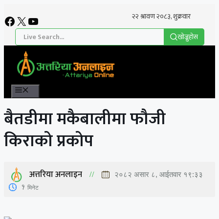
Skip
Facebook
X
YouTube
to
content
खाेज्नुहाेस
Menu
बैतडीमा मकैबालीमा फौजी
किराको प्रकोप
अत्तरिया अनलाइन
२०८२ असार ८, आईतवार १९:३३
1
मिनेट