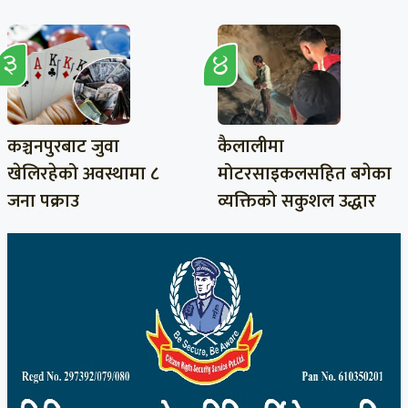
कञ्चनपुरबाट जुवा
कैलालीमा
खेलिरहेको अवस्थामा ८
मोटरसाइकलसहित बगेका
जना पक्राउ
व्यक्तिको सकुशल उद्धार