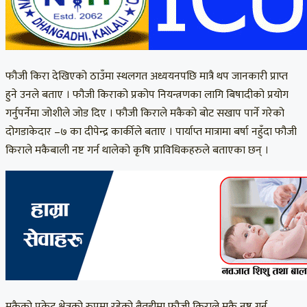
फौजी किरा देखिएको ठाउँमा स्थलगत अध्ययनपछि मात्रै थप जानकारी प्राप्त
हुने उनले बताए । फौजी किराको प्रकोप नियन्त्रणका लागि बिषादीको प्रयोग
गर्नुपर्नेमा जोशीले जोड दिए । फौजी किराले मकैको बोट सखाप पार्ने गरेको
दोगडाकेदार –७ का दीपेन्द्र कार्कीले बताए । पार्याप्त मात्रामा बर्षा नहुँदा फौजी
किराले मकैबाली नष्ट गर्न थालेको कृषि प्राविधिकहरुले बताएका छन् ।
मकैको पकेट क्षेत्रको रुपमा रहेको बैतडीमा फौजी किराले मकै नष्ट गर्न