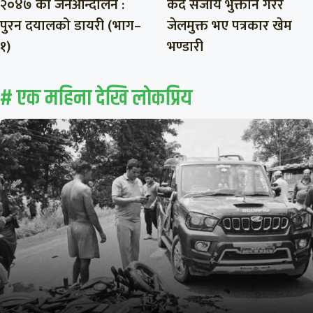
२०४७ को जनआन्दोलन :
कैद सजाय भुक्तान गरेर
पुरन दयालको डायरी (भाग–
जेलमुक्त भए पत्रकार खेम
१)
भण्डारी
# एक महिना देखि लाेकप्रिय