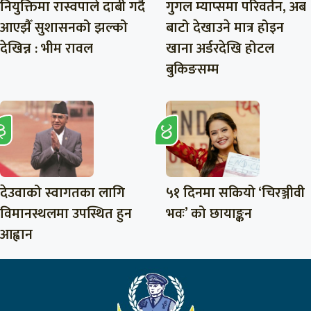
नियुक्तिमा रास्वपाले दाबी गर्दै
गुगल म्याप्समा परिवर्तन, अब
आएझैँ सुशासनको झल्को
बाटो देखाउने मात्र होइन
देखिन्न : भीम रावल
खाना अर्डरदेखि होटल
बुकिङसम्म
देउवाको स्वागतका लागि
५१ दिनमा सकियो ‘चिरञ्जीवी
विमानस्थलमा उपस्थित हुन
भवः’ को छायाङ्कन
आह्वान