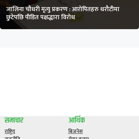
जालिना चौधरी मृत्यु प्रकरण : आरोपितहरु धरौटीमा
छुटेपछि पीडित पक्षद्धारा विरोध
समाचार
आर्थिक
राष्ट्रिय
बिजनेस