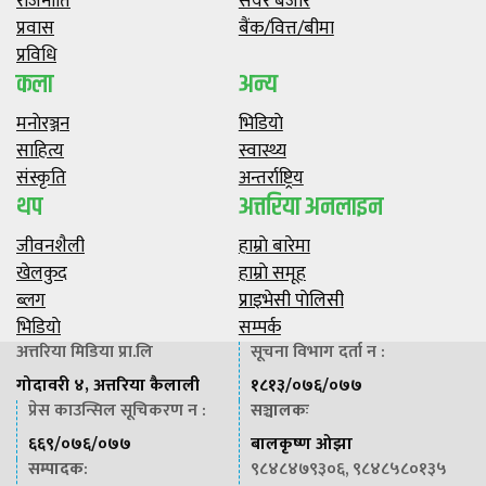
राजनीति
सेयर बजार
प्रवास
बैंक/वित्त/बीमा
प्रविधि
कला
अन्य
मनाेरञ्जन
भिडियाे
साहित्य
स्वास्थ्य
संस्कृति
अन्तर्राष्ट्रिय
थप
अत्तरिया अनलाइन
जीवनशैली
हाम्राे बारेमा
खेलकुद
हाम्राे समूह
ब्लग
प्राइभेसी पाेलिसी
भिडियाे
सम्पर्क
अत्तरिया मिडिया प्रा.लि
सूचना विभाग दर्ता न :
गोदावरी ४, अत्तरिया कैलाली
१८१३/०७६/०७७
प्रेस काउन्सिल सूचिकरण न :
सञ्चालकः
६६९/०७६/०७७
बालकृष्ण ओझा
सम्पादक
:
९८४८४७९३०६, ९८४८५८०१३५