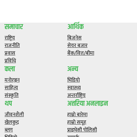
समाचार
आर्थिक
राष्ट्रिय
बिजनेस
राजनीति
सेयर बजार
प्रवास
बैंक/वित्त/बीमा
प्रविधि
कला
अन्य
मनाेरञ्जन
भिडियाे
साहित्य
स्वास्थ्य
संस्कृति
अन्तर्राष्ट्रिय
थप
अत्तरिया अनलाइन
जीवनशैली
हाम्राे बारेमा
खेलकुद
हाम्राे समूह
ब्लग
प्राइभेसी पाेलिसी