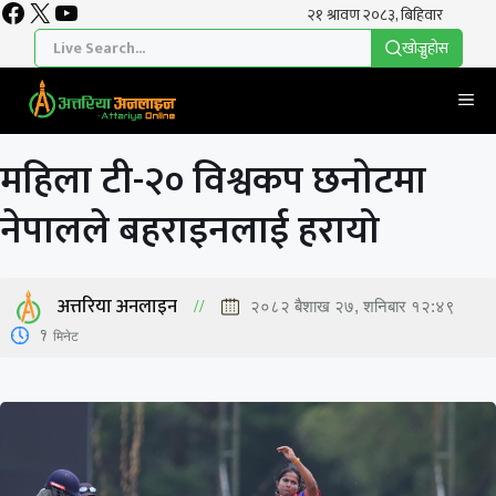
Facebook
X
YouTube
Skip
to
खाेज्नुहाेस
content
Me
महिला टी-२० विश्वकप छनोटमा
नेपालले बहराइनलाई हरायो
अत्तरिया अनलाइन
२०८२ बैशाख २७, शनिबार १२:४९
1
मिनेट