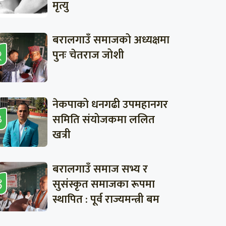
मृत्यु
बरालगाउँ समाजको अध्यक्षमा
पुनः चेतराज जोशी
नेकपाको धनगढी उपमहानगर
समिति संयोजकमा ललित
खत्री
बरालगाउँ समाज सभ्य र
सुसंस्कृत समाजका रूपमा
स्थापित : पूर्व राज्यमन्त्री बम