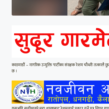
काठमाडौं – नागरिक उन्मुक्ति पार्टीका संरक्षक रेशम चौधरी तत्कालै छुट
छ ।
यसअघि सर्वोच्चको मुद्दा शाखाबाट रेशमलाई पक्राउ गर्ने पत्र लिएर