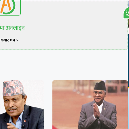
रिया अनलाइन
खकबाट थप >