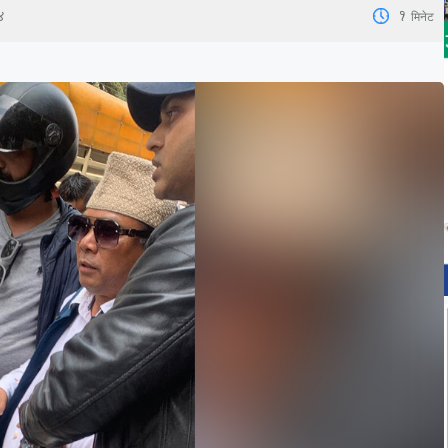
1
मिनेट
४