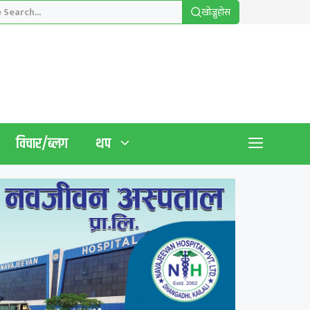
खाेज्नुहाेस
विचार/ब्लग
थप