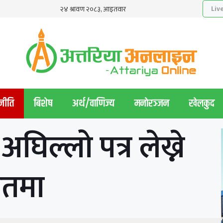
नीति
बिशेष
अर्थ/वाणिज्य
मनाेरञ्जन
खेलकुद
अघिल्लो पत्र लेख्ने
सतमा