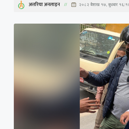
अत्तरिया अनलाइन
२०८२ बैशाख १७, बुधबार १६:१