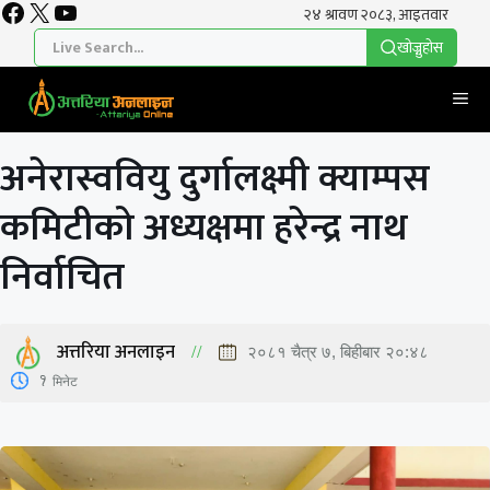
Facebook
X
YouTube
Skip
to
खाेज्नुहाेस
content
Me
अनेरास्ववियु दुर्गालक्ष्मी क्याम्पस
कमिटीको अध्यक्षमा हरेन्द्र नाथ
निर्वाचित
अत्तरिया अनलाइन
२०८१ चैत्र ७, बिहीबार २०:४८
1
मिनेट