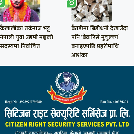
कैलालीका तर्कराज भट्ट
बैतडीमा बिडीधनी देखाउँदा
नेपाली युवा उद्यमी मञ्चको
पनि ‘बेवारिसे मुचुल्का’
सदस्यमा निर्वाचित
बनाइएपछि प्रहरीमाथि
आशंका